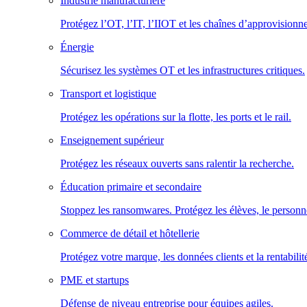
Industrie manufacturière
Protégez l’OT, l’IT, l’IIOT et les chaînes d’approvisionn
Énergie
Sécurisez les systèmes OT et les infrastructures critiques.
Transport et logistique
Protégez les opérations sur la flotte, les ports et le rail.
Enseignement supérieur
Protégez les réseaux ouverts sans ralentir la recherche.
Éducation primaire et secondaire
Stoppez les ransomwares. Protégez les élèves, le personne
Commerce de détail et hôtellerie
Protégez votre marque, les données clients et la rentabilit
PME et startups
Défense de niveau entreprise pour équipes agiles.