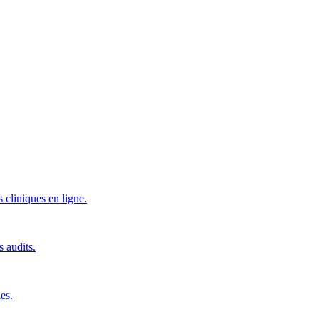
 cliniques en ligne.
s audits.
es.