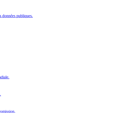
les données publiques.
diale.
.
romission.