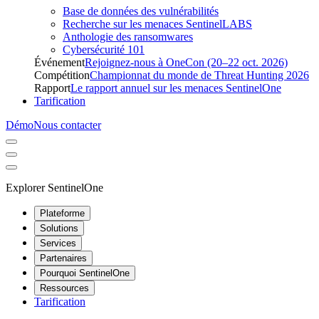
Base de données des vulnérabilités
Recherche sur les menaces SentinelLABS
Anthologie des ransomwares
Cybersécurité 101
Événement
Rejoignez-nous à OneCon (20–22 oct. 2026)
Compétition
Championnat du monde de Threat Hunting 2026
Rapport
Le rapport annuel sur les menaces SentinelOne
Tarification
Démo
Nous contacter
Explorer SentinelOne
Plateforme
Solutions
Services
Partenaires
Pourquoi SentinelOne
Ressources
Tarification