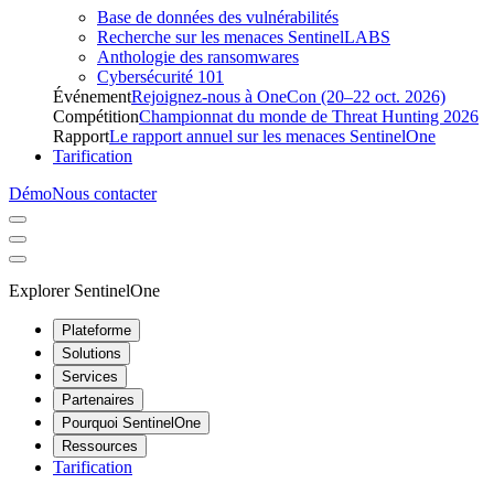
Base de données des vulnérabilités
Recherche sur les menaces SentinelLABS
Anthologie des ransomwares
Cybersécurité 101
Événement
Rejoignez-nous à OneCon (20–22 oct. 2026)
Compétition
Championnat du monde de Threat Hunting 2026
Rapport
Le rapport annuel sur les menaces SentinelOne
Tarification
Démo
Nous contacter
Explorer SentinelOne
Plateforme
Solutions
Services
Partenaires
Pourquoi SentinelOne
Ressources
Tarification