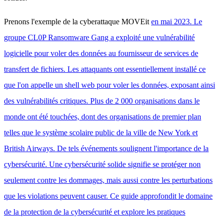
Prenons l'exemple de la cyberattaque MOVEit
en mai 2023. Le
groupe CL0P Ransomware Gang a exploité une vulnérabilité
logicielle pour voler des données au fournisseur de services de
transfert de fichiers. Les attaquants ont essentiellement installé ce
que l'on appelle un shell web pour voler les données, exposant ainsi
des vulnérabilités critiques. Plus de 2 000 organisations dans le
monde ont été touchées, dont des organisations de premier plan
telles que le système scolaire public de la ville de New York et
British Airways. De tels événements soulignent l'importance de la
cybersécurité. Une cybersécurité solide signifie se protéger non
seulement contre les dommages, mais aussi contre les perturbations
que les violations peuvent causer. Ce guide approfondit le domaine
de la protection de la cybersécurité et explore les pratiques