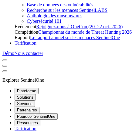
Base de données des vulnérabilités
Recherche sur les menaces SentinelLABS
Anthologie des ransomwares
Cybersécurité 101
Événement
Rejoignez-nous à OneCon (20–22 oct. 2026)
Compétition
Championnat du monde de Threat Hunting 2026
Rapport
Le rapport annuel sur les menaces SentinelOne
Tarification
Démo
Nous contacter
Explorer SentinelOne
Plateforme
Solutions
Services
Partenaires
Pourquoi SentinelOne
Ressources
Tarification