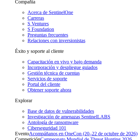
Compañía
Acerca de SentinelOne
Carreras
S Ventures
S Foundation
Preguntas frecuentes
Relaciones con inversionistas
Éxito y soporte al cliente
Capacitación en vivo y bajo demanda
Incorporación y despliegue guiados
Gestión técnica de cuentas
Servicios de soporte
Portal del cliente
Obtener soporte ahora
Explorar
Base de datos de vulnerabilidades
Investigación de amenazas SentinelLABS
Antología de ransomware
Ciberseguridad 101
Evento
Acompáñanos en OneCon (20–22 de octubre de 2026)
Competición
Campeonato Mundial de Threat Hunting 2026