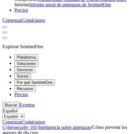
Informe
Informe anual de amenazas de SentinelOne
Precios
Comenzar
Contáctanos
Explorar SentinelOne
Plataforma
Soluciones
Servicios
Socios
Por qué SentinelOne
Recursos
Precios
Eventos
Buscar
Español
Comenzar
Contáctanos
Cybersecurity 101
/
Inteligencia sobre amenazas
/
Cómo prevenir los
ataques de día cero