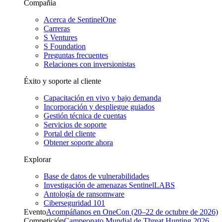
Compañía
Acerca de SentinelOne
Carreras
S Ventures
S Foundation
Preguntas frecuentes
Relaciones con inversionistas
Éxito y soporte al cliente
Capacitación en vivo y bajo demanda
Incorporación y despliegue guiados
Gestión técnica de cuentas
Servicios de soporte
Portal del cliente
Obtener soporte ahora
Explorar
Base de datos de vulnerabilidades
Investigación de amenazas SentinelLABS
Antología de ransomware
Ciberseguridad 101
Evento
Acompáñanos en OneCon (20–22 de octubre de 2026)
Competición
Campeonato Mundial de Threat Hunting 2026