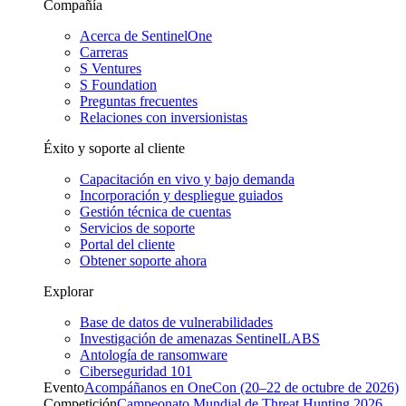
Compañía
Acerca de SentinelOne
Carreras
S Ventures
S Foundation
Preguntas frecuentes
Relaciones con inversionistas
Éxito y soporte al cliente
Capacitación en vivo y bajo demanda
Incorporación y despliegue guiados
Gestión técnica de cuentas
Servicios de soporte
Portal del cliente
Obtener soporte ahora
Explorar
Base de datos de vulnerabilidades
Investigación de amenazas SentinelLABS
Antología de ransomware
Ciberseguridad 101
Evento
Acompáñanos en OneCon (20–22 de octubre de 2026)
Competición
Campeonato Mundial de Threat Hunting 2026