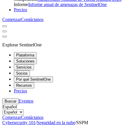
Informe
Informe anual de amenazas de SentinelOne
Precios
Comenzar
Contáctanos
Explorar SentinelOne
Plataforma
Soluciones
Servicios
Socios
Por qué SentinelOne
Recursos
Precios
Eventos
Buscar
Español
Comenzar
Contáctanos
Cybersecurity 101
/
Seguridad en la nube
/
SSPM