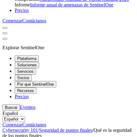
Informe
Informe anual de amenazas de SentinelOne
Precios
Comenzar
Contáctanos
Explorar SentinelOne
Plataforma
Soluciones
Servicios
Socios
Por qué SentinelOne
Recursos
Precios
Eventos
Buscar
Español
Comenzar
Contáctanos
Cybersecurity 101
/
Seguridad de puntos finales
/
Qué es la seguridad
de los puntos finales