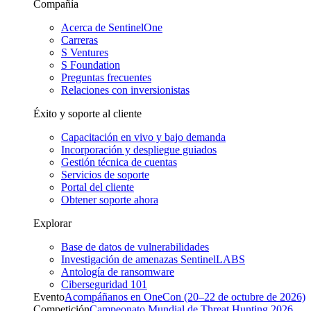
Compañía
Acerca de SentinelOne
Carreras
S Ventures
S Foundation
Preguntas frecuentes
Relaciones con inversionistas
Éxito y soporte al cliente
Capacitación en vivo y bajo demanda
Incorporación y despliegue guiados
Gestión técnica de cuentas
Servicios de soporte
Portal del cliente
Obtener soporte ahora
Explorar
Base de datos de vulnerabilidades
Investigación de amenazas SentinelLABS
Antología de ransomware
Ciberseguridad 101
Evento
Acompáñanos en OneCon (20–22 de octubre de 2026)
Competición
Campeonato Mundial de Threat Hunting 2026