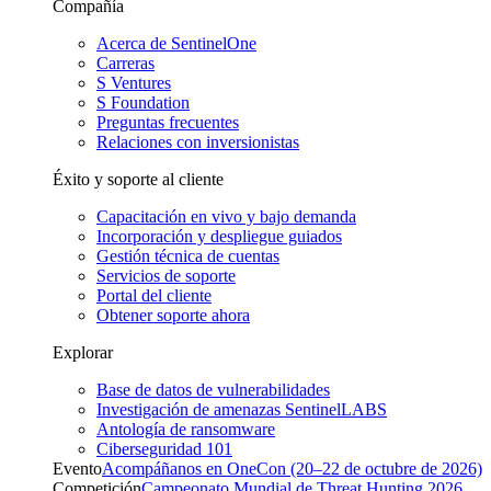
Compañía
Acerca de SentinelOne
Carreras
S Ventures
S Foundation
Preguntas frecuentes
Relaciones con inversionistas
Éxito y soporte al cliente
Capacitación en vivo y bajo demanda
Incorporación y despliegue guiados
Gestión técnica de cuentas
Servicios de soporte
Portal del cliente
Obtener soporte ahora
Explorar
Base de datos de vulnerabilidades
Investigación de amenazas SentinelLABS
Antología de ransomware
Ciberseguridad 101
Evento
Acompáñanos en OneCon (20–22 de octubre de 2026)
Competición
Campeonato Mundial de Threat Hunting 2026