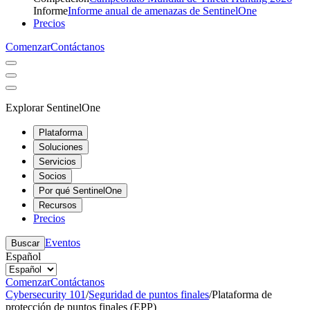
Informe
Informe anual de amenazas de SentinelOne
Precios
Comenzar
Contáctanos
Explorar SentinelOne
Plataforma
Soluciones
Servicios
Socios
Por qué SentinelOne
Recursos
Precios
Eventos
Buscar
Español
Comenzar
Contáctanos
Cybersecurity 101
/
Seguridad de puntos finales
/
Plataforma de
protección de puntos finales (EPP)