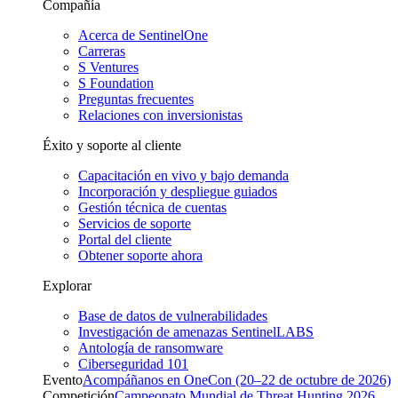
Compañía
Acerca de SentinelOne
Carreras
S Ventures
S Foundation
Preguntas frecuentes
Relaciones con inversionistas
Éxito y soporte al cliente
Capacitación en vivo y bajo demanda
Incorporación y despliegue guiados
Gestión técnica de cuentas
Servicios de soporte
Portal del cliente
Obtener soporte ahora
Explorar
Base de datos de vulnerabilidades
Investigación de amenazas SentinelLABS
Antología de ransomware
Ciberseguridad 101
Evento
Acompáñanos en OneCon (20–22 de octubre de 2026)
Competición
Campeonato Mundial de Threat Hunting 2026