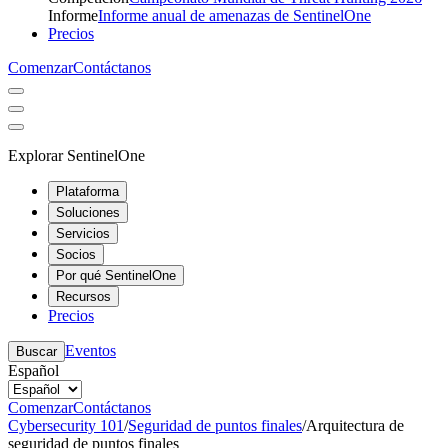
Informe
Informe anual de amenazas de SentinelOne
Precios
Comenzar
Contáctanos
Explorar SentinelOne
Plataforma
Soluciones
Servicios
Socios
Por qué SentinelOne
Recursos
Precios
Eventos
Buscar
Español
Comenzar
Contáctanos
Cybersecurity 101
/
Seguridad de puntos finales
/
Arquitectura de
seguridad de puntos finales