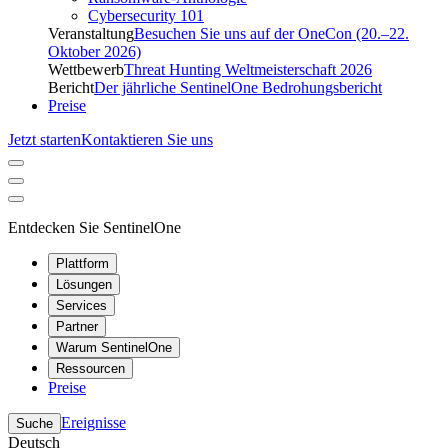
Cybersecurity 101
Veranstaltung
Besuchen Sie uns auf der OneCon (20.–22.
Oktober 2026)
Wettbewerb
Threat Hunting Weltmeisterschaft 2026
Bericht
Der jährliche SentinelOne Bedrohungsbericht
Preise
Jetzt starten
Kontaktieren Sie uns
Entdecken Sie SentinelOne
Plattform
Lösungen
Services
Partner
Warum SentinelOne
Ressourcen
Preise
Ereignisse
Suche
Deutsch