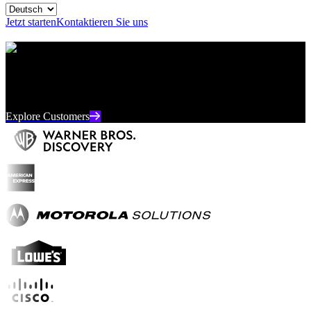
Jetzt starten
Kontaktieren Sie uns
Customers Are Our #1
Don’t Take our Word for it—See Why the World’s Leading
Organizations Trust SentinelOne
Explore Customers