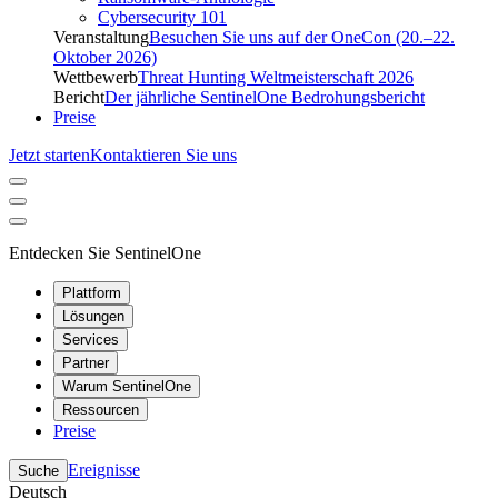
Cybersecurity 101
Veranstaltung
Besuchen Sie uns auf der OneCon (20.–22.
Oktober 2026)
Wettbewerb
Threat Hunting Weltmeisterschaft 2026
Bericht
Der jährliche SentinelOne Bedrohungsbericht
Preise
Jetzt starten
Kontaktieren Sie uns
Entdecken Sie SentinelOne
Plattform
Lösungen
Services
Partner
Warum SentinelOne
Ressourcen
Preise
Ereignisse
Suche
Deutsch