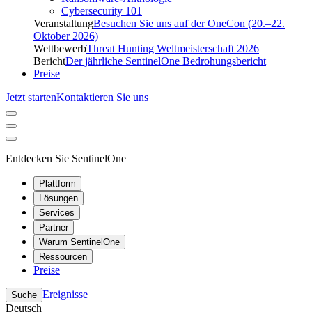
Cybersecurity 101
Veranstaltung
Besuchen Sie uns auf der OneCon (20.–22.
Oktober 2026)
Wettbewerb
Threat Hunting Weltmeisterschaft 2026
Bericht
Der jährliche SentinelOne Bedrohungsbericht
Preise
Jetzt starten
Kontaktieren Sie uns
Entdecken Sie SentinelOne
Plattform
Lösungen
Services
Partner
Warum SentinelOne
Ressourcen
Preise
Ereignisse
Suche
Deutsch