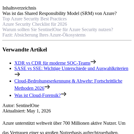
Inhaltsverzeichnis
Was ist das Shared Responsibility Model (SRM) von Azure?
Top Azure Security Best Practices
Azure Security Checklist für 2026
Warum sollten Sie SentinelOne für Azure Security nutzen?
Fazit: Absicherung Ihres Azure-Ökosystems
Verwandte Artikel
XDR vs CDR für moderne SOC-Teams
SASE vs SSE: Wichtige Unterschiede und Auswahlkriterien
Cloud-Bedrohungserkennung & Abwehr: Fortschrittliche
Methoden 2026
Was ist Cloud-Forensik?
Autor
:
SentinelOne
Aktualisiert
:
May 1, 2026
Azure unterstützt weltweit über 700 Millionen aktive Nutzer. Um
das Vertrauen einer so großen Nutzerbasis aufrechtzuerhalten,