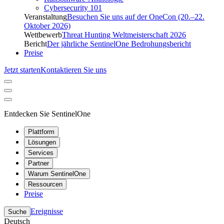
Cybersecurity 101
Veranstaltung
Besuchen Sie uns auf der OneCon (20.–22.
Oktober 2026)
Wettbewerb
Threat Hunting Weltmeisterschaft 2026
Bericht
Der jährliche SentinelOne Bedrohungsbericht
Preise
Jetzt starten
Kontaktieren Sie uns
Entdecken Sie SentinelOne
Plattform
Lösungen
Services
Partner
Warum SentinelOne
Ressourcen
Preise
Ereignisse
Suche
Deutsch