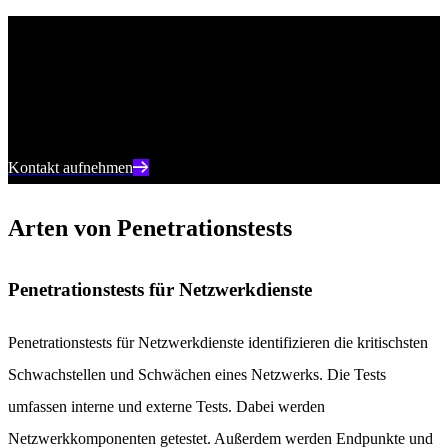
MDR, dem Sie vertrauen können
Mit Singularity MDR von SentinelOne erhalten Sie eine
zuverlässige End-to-End-Abdeckung und mehr Sicherheit.
Kontakt aufnehmen
Arten von Penetrationstests
Penetrationstests für Netzwerkdienste
Penetrationstests für Netzwerkdienste identifizieren die kritischsten
Schwachstellen und Schwächen eines Netzwerks. Die Tests
umfassen interne und externe Tests. Dabei werden
Netzwerkkomponenten getestet. Außerdem werden Endpunkte und