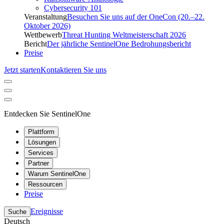
Cybersecurity 101
Veranstaltung
Besuchen Sie uns auf der OneCon (20.–22.
Oktober 2026)
Wettbewerb
Threat Hunting Weltmeisterschaft 2026
Bericht
Der jährliche SentinelOne Bedrohungsbericht
Preise
Jetzt starten
Kontaktieren Sie uns
Entdecken Sie SentinelOne
Plattform
Lösungen
Services
Partner
Warum SentinelOne
Ressourcen
Preise
Ereignisse
Suche
Deutsch