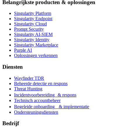
Belangrijkste producten & oplossingen
Singularity Platform
Singularity Endpoint
Singularity Cloud
Prompt Security
Singularity AI-SIEM
Singularity Identity
Singularity Marketplace
Purple AI
Oplossingen verkennen
Diensten
Wayfinder TDR
Beheerde detectie en respons
Threat Hunting
Incidentvoorbereiding & respons
Technisch accountbeheer
Begeleide onboarding & implementatie
Ondersteuningsdiensten
Bedrijf