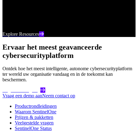
Uw go-to-bron voor de nieuwste digitale inhoud van
SentinelOne, van webinars tot whitepapers en alles
daartussenin.
Explore Resources
Ervaar het meest geavanceerde
cybersecurityplatform
Ontdek hoe het meest intelligente, autonome cybersecurityplatform
ter wereld uw organisatie vandaag en in de toekomst kan
beschermen.
Begin vandaag nog
Vraag een demo aan
Neem contact op
Productrondleidingen
Waarom SentinelOne
Prijzen & pakketten
Veelgestelde vragen
SentinelOne Status