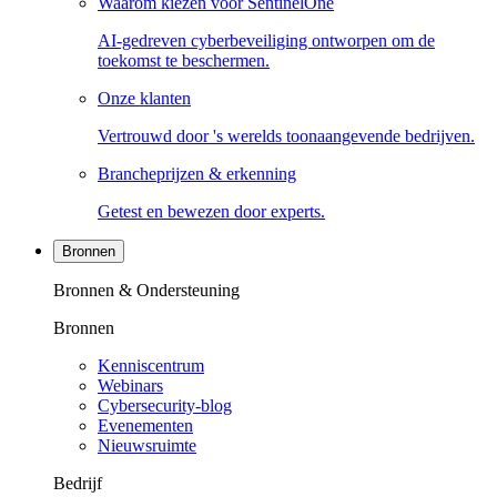
Waarom kiezen voor SentinelOne
AI-gedreven cyberbeveiliging ontworpen om de
toekomst te beschermen.
Onze klanten
Vertrouwd door 's werelds toonaangevende bedrijven.
Brancheprijzen & erkenning
Getest en bewezen door experts.
Bronnen
Bronnen & Ondersteuning
Bronnen
Kenniscentrum
Webinars
Cybersecurity-blog
Evenementen
Nieuwsruimte
Bedrijf