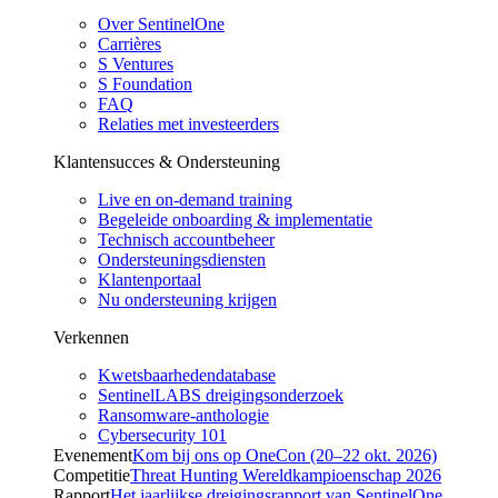
Over SentinelOne
Carrières
S Ventures
S Foundation
FAQ
Relaties met investeerders
Klantensucces & Ondersteuning
Live en on-demand training
Begeleide onboarding & implementatie
Technisch accountbeheer
Ondersteuningsdiensten
Klantenportaal
Nu ondersteuning krijgen
Verkennen
Kwetsbaarhedendatabase
SentinelLABS dreigingsonderzoek
Ransomware-anthologie
Cybersecurity 101
Evenement
Kom bij ons op OneCon (20–22 okt. 2026)
Competitie
Threat Hunting Wereldkampioenschap 2026
Rapport
Het jaarlijkse dreigingsrapport van SentinelOne