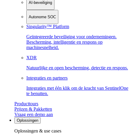
AI-beveiliging
Autonome SOC
Singularity™ Platform
Geïntegreerde beveiliging voor ondernemingen.
Bescherming, intelligentie en respons op
machinesnelheid.
XDR
Natuurlijke en open bescherming, detectie en respons.
Integraties en partners
Integraties met één klik om de kracht van SentinelOne
te benutten.
Producttours
Prijzen & Pakketten
Vraag een demo aan
Oplossingen
Oplossingen & use cases