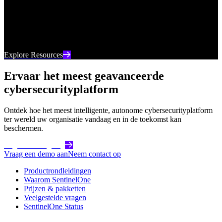
Uw go-to-bron voor de nieuwste digitale inhoud van
SentinelOne, van webinars tot whitepapers en alles
daartussenin.
Explore Resources
Ervaar het meest geavanceerde
cybersecurityplatform
Ontdek hoe het meest intelligente, autonome cybersecurityplatform
ter wereld uw organisatie vandaag en in de toekomst kan
beschermen.
Begin vandaag nog
Vraag een demo aan
Neem contact op
Productrondleidingen
Waarom SentinelOne
Prijzen & pakketten
Veelgestelde vragen
SentinelOne Status