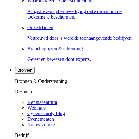
Waarom kiezen voor SentinelOne
AI-gedreven cyberbeveiliging ontworpen om de
toekomst te beschermen.
Onze klanten
Vertrouwd door 's werelds toonaangevende bedrijven.
Brancheprijzen & erkenning
Getest en bewezen door experts.
Bronnen
Bronnen & Ondersteuning
Bronnen
Kenniscentrum
Webinars
Cybersecurity-blog
Evenementen
Nieuwsruimte
Bedrijf