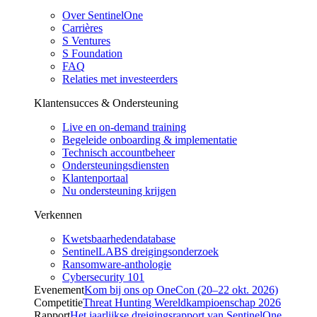
Over SentinelOne
Carrières
S Ventures
S Foundation
FAQ
Relaties met investeerders
Klantensucces & Ondersteuning
Live en on-demand training
Begeleide onboarding & implementatie
Technisch accountbeheer
Ondersteuningsdiensten
Klantenportaal
Nu ondersteuning krijgen
Verkennen
Kwetsbaarhedendatabase
SentinelLABS dreigingsonderzoek
Ransomware-anthologie
Cybersecurity 101
Evenement
Kom bij ons op OneCon (20–22 okt. 2026)
Competitie
Threat Hunting Wereldkampioenschap 2026
Rapport
Het jaarlijkse dreigingsrapport van SentinelOne