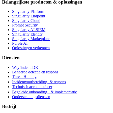
Belangrijkste producten & oplossingen
Singularity Platform
Singularity Endpoint
Singularity Cloud
Prompt Security
Singularity AI-SIEM
Singularity Identity
Singularity Marketplace
Purple AI
Oplossingen verkennen
Diensten
Wayfinder TDR
Beheerde detectie en respons
Threat Hunting
Incidentvoorbereiding & respons
Technisch accountbeheer
Begeleide onboarding & implementatie
Ondersteuningsdiensten
Bedrijf