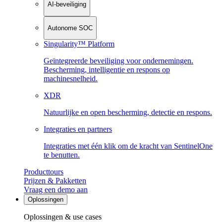
AI-beveiliging
Autonome SOC
Singularity™ Platform
Geïntegreerde beveiliging voor ondernemingen.
Bescherming, intelligentie en respons op
machinesnelheid.
XDR
Natuurlijke en open bescherming, detectie en respons.
Integraties en partners
Integraties met één klik om de kracht van SentinelOne
te benutten.
Producttours
Prijzen & Pakketten
Vraag een demo aan
Oplossingen
Oplossingen & use cases