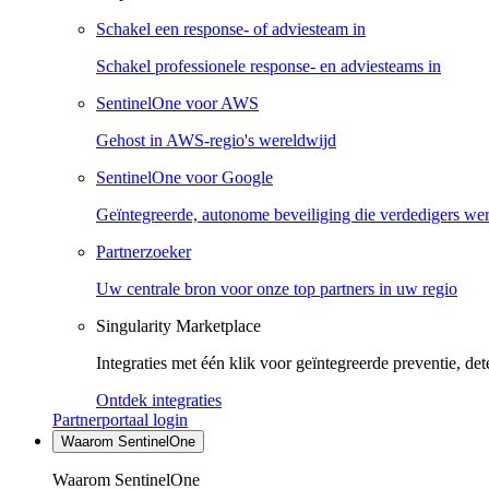
Schakel een response- of adviesteam in
Schakel professionele response- en adviesteams in
SentinelOne voor AWS
Gehost in AWS-regio's wereldwijd
SentinelOne voor Google
Geïntegreerde, autonome beveiliging die verdedigers we
Partnerzoeker
Uw centrale bron voor onze top partners in uw regio
Singularity Marketplace
Integraties met één klik voor geïntegreerde preventie, det
Ontdek integraties
Partnerportaal login
Waarom SentinelOne
Waarom SentinelOne