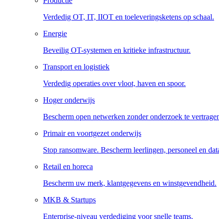
Productie
Verdedig OT, IT, IIOT en toeleveringsketens op schaal.
Energie
Beveilig OT-systemen en kritieke infrastructuur.
Transport en logistiek
Verdedig operaties over vloot, haven en spoor.
Hoger onderwijs
Bescherm open netwerken zonder onderzoek te vertrage
Primair en voortgezet onderwijs
Stop ransomware. Bescherm leerlingen, personeel en dat
Retail en horeca
Bescherm uw merk, klantgegevens en winstgevendheid.
MKB & Startups
Enterprise-niveau verdediging voor snelle teams.