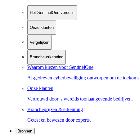
Het SentinelOne-verschil
Onze klanten
Vergelijken
Branche-erkenning
Waarom kiezen voor SentinelOne
AI-gedreven cyberbeveiliging ontworpen om de toekoms
Onze klanten
Vertrouwd door 's werelds toonaangevende bedrijven.
Brancheprijzen & erkenning
Getest en bewezen door experts.
Bronnen