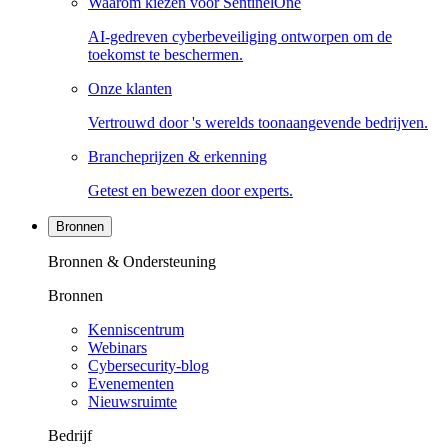
Waarom kiezen voor SentinelOne
AI-gedreven cyberbeveiliging ontworpen om de
toekomst te beschermen.
Onze klanten
Vertrouwd door 's werelds toonaangevende bedrijven.
Brancheprijzen & erkenning
Getest en bewezen door experts.
Bronnen
Bronnen & Ondersteuning
Bronnen
Kenniscentrum
Webinars
Cybersecurity-blog
Evenementen
Nieuwsruimte
Bedrijf