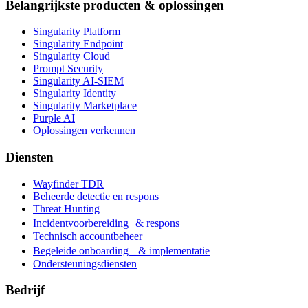
Belangrijkste producten & oplossingen
Singularity Platform
Singularity Endpoint
Singularity Cloud
Prompt Security
Singularity AI-SIEM
Singularity Identity
Singularity Marketplace
Purple AI
Oplossingen verkennen
Diensten
Wayfinder TDR
Beheerde detectie en respons
Threat Hunting
Incidentvoorbereiding & respons
Technisch accountbeheer
Begeleide onboarding & implementatie
Ondersteuningsdiensten
Bedrijf