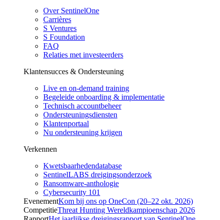
Over SentinelOne
Carrières
S Ventures
S Foundation
FAQ
Relaties met investeerders
Klantensucces & Ondersteuning
Live en on-demand training
Begeleide onboarding & implementatie
Technisch accountbeheer
Ondersteuningsdiensten
Klantenportaal
Nu ondersteuning krijgen
Verkennen
Kwetsbaarhedendatabase
SentinelLABS dreigingsonderzoek
Ransomware-anthologie
Cybersecurity 101
Evenement
Kom bij ons op OneCon (20–22 okt. 2026)
Competitie
Threat Hunting Wereldkampioenschap 2026
Rapport
Het jaarlijkse dreigingsrapport van SentinelOne