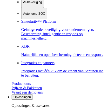
AI-beveiliging
Autonome SOC
Singularity™ Platform
Geïntegreerde beveiliging voor ondernemingen.
Bescherming, intelligentie en respons op
machinesnelheid.
XDR
Natuurlijke en open bescherming, detectie en respons.
Integraties en partners
Integraties met één klik om de kracht van SentinelOne
te benutten.
Producttours
Prijzen & Pakketten
Vraag een demo aan
Oplossingen
Oplossingen & use cases