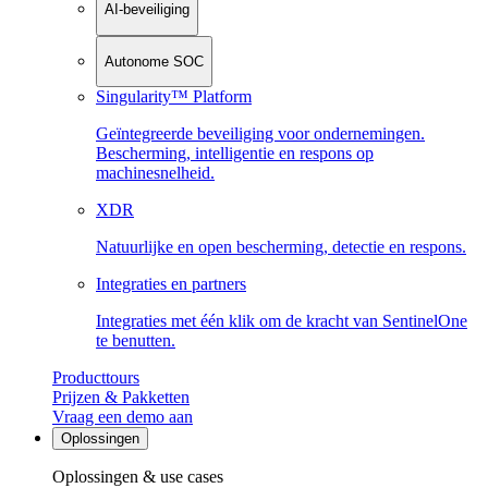
AI-beveiliging
Autonome SOC
Singularity™ Platform
Geïntegreerde beveiliging voor ondernemingen.
Bescherming, intelligentie en respons op
machinesnelheid.
XDR
Natuurlijke en open bescherming, detectie en respons.
Integraties en partners
Integraties met één klik om de kracht van SentinelOne
te benutten.
Producttours
Prijzen & Pakketten
Vraag een demo aan
Oplossingen
Oplossingen & use cases