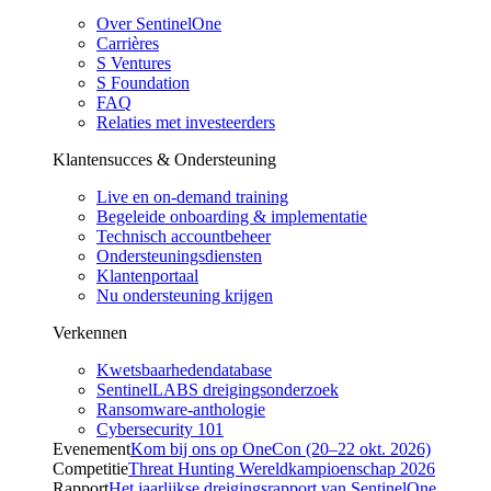
Over SentinelOne
Carrières
S Ventures
S Foundation
FAQ
Relaties met investeerders
Klantensucces & Ondersteuning
Live en on-demand training
Begeleide onboarding & implementatie
Technisch accountbeheer
Ondersteuningsdiensten
Klantenportaal
Nu ondersteuning krijgen
Verkennen
Kwetsbaarhedendatabase
SentinelLABS dreigingsonderzoek
Ransomware-anthologie
Cybersecurity 101
Evenement
Kom bij ons op OneCon (20–22 okt. 2026)
Competitie
Threat Hunting Wereldkampioenschap 2026
Rapport
Het jaarlijkse dreigingsrapport van SentinelOne