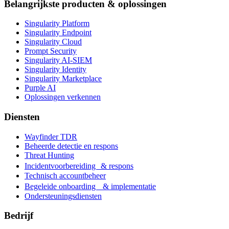
Belangrijkste producten & oplossingen
Singularity Platform
Singularity Endpoint
Singularity Cloud
Prompt Security
Singularity AI-SIEM
Singularity Identity
Singularity Marketplace
Purple AI
Oplossingen verkennen
Diensten
Wayfinder TDR
Beheerde detectie en respons
Threat Hunting
Incidentvoorbereiding & respons
Technisch accountbeheer
Begeleide onboarding & implementatie
Ondersteuningsdiensten
Bedrijf