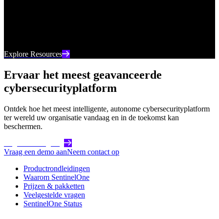
Uw go-to-bron voor de nieuwste digitale inhoud van
SentinelOne, van webinars tot whitepapers en alles
daartussenin.
Explore Resources
Ervaar het meest geavanceerde
cybersecurityplatform
Ontdek hoe het meest intelligente, autonome cybersecurityplatform
ter wereld uw organisatie vandaag en in de toekomst kan
beschermen.
Begin vandaag nog
Vraag een demo aan
Neem contact op
Productrondleidingen
Waarom SentinelOne
Prijzen & pakketten
Veelgestelde vragen
SentinelOne Status