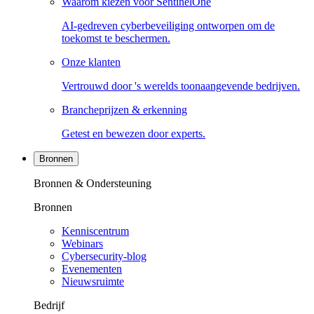
Waarom kiezen voor SentinelOne
AI-gedreven cyberbeveiliging ontworpen om de
toekomst te beschermen.
Onze klanten
Vertrouwd door 's werelds toonaangevende bedrijven.
Brancheprijzen & erkenning
Getest en bewezen door experts.
Bronnen
Bronnen & Ondersteuning
Bronnen
Kenniscentrum
Webinars
Cybersecurity-blog
Evenementen
Nieuwsruimte
Bedrijf