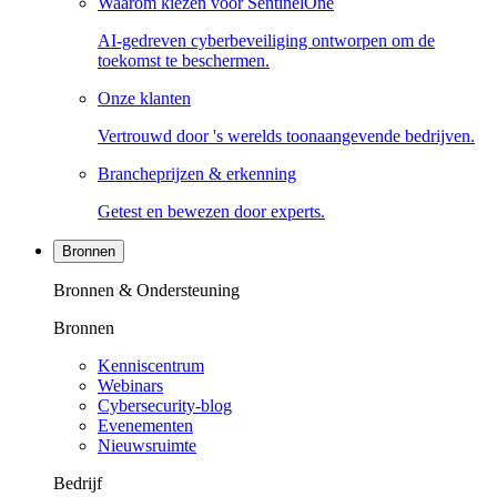
Waarom kiezen voor SentinelOne
AI-gedreven cyberbeveiliging ontworpen om de
toekomst te beschermen.
Onze klanten
Vertrouwd door 's werelds toonaangevende bedrijven.
Brancheprijzen & erkenning
Getest en bewezen door experts.
Bronnen
Bronnen & Ondersteuning
Bronnen
Kenniscentrum
Webinars
Cybersecurity-blog
Evenementen
Nieuwsruimte
Bedrijf