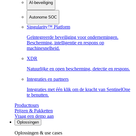
AI-beveiliging
Autonome SOC
Singularity™ Platform
Geïntegreerde beveiliging voor ondernemingen.
Bescherming, intelligentie en respons op
machinesnelheid.
XDR
Natuurlijke en open bescherming, detectie en respons.
Integraties en partners
Integraties met één klik om de kracht van SentinelOne
te benutten.
Producttours
Prijzen & Pakketten
Vraag een demo aan
Oplossingen
Oplossingen & use cases