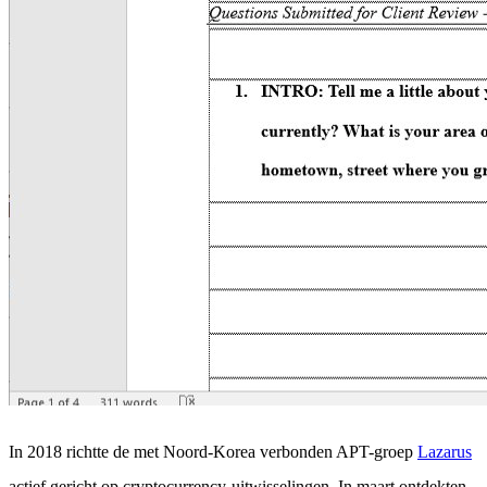
In 2018 richtte de met Noord-Korea verbonden APT-groep
Lazarus
actief gericht op cryptocurrency-uitwisselingen. In maart ontdekten