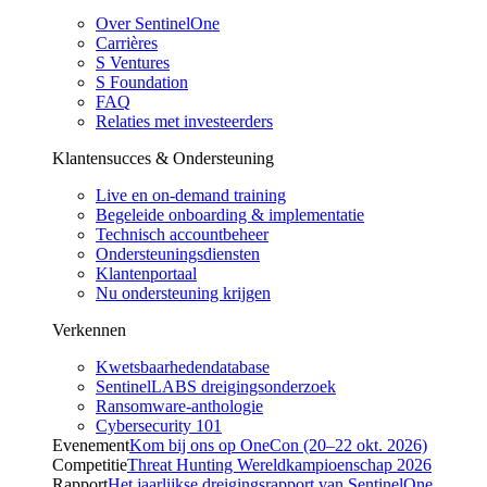
Over SentinelOne
Carrières
S Ventures
S Foundation
FAQ
Relaties met investeerders
Klantensucces & Ondersteuning
Live en on-demand training
Begeleide onboarding & implementatie
Technisch accountbeheer
Ondersteuningsdiensten
Klantenportaal
Nu ondersteuning krijgen
Verkennen
Kwetsbaarhedendatabase
SentinelLABS dreigingsonderzoek
Ransomware-anthologie
Cybersecurity 101
Evenement
Kom bij ons op OneCon (20–22 okt. 2026)
Competitie
Threat Hunting Wereldkampioenschap 2026
Rapport
Het jaarlijkse dreigingsrapport van SentinelOne