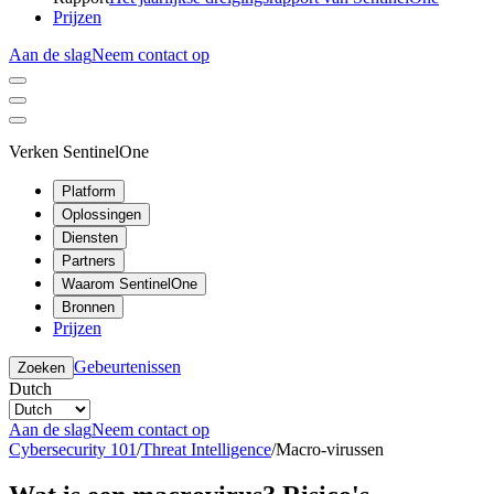
Prijzen
Aan de slag
Neem contact op
Verken SentinelOne
Platform
Oplossingen
Diensten
Partners
Waarom SentinelOne
Bronnen
Prijzen
Gebeurtenissen
Zoeken
Dutch
Aan de slag
Neem contact op
Cybersecurity 101
/
Threat Intelligence
/
Macro-virussen