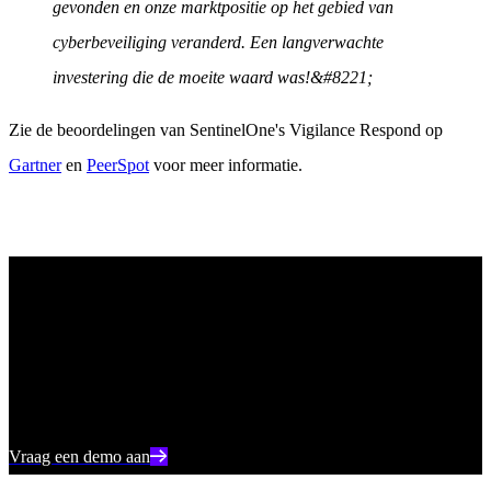
gevonden en onze marktpositie op het gebied van
cyberbeveiliging veranderd. Een langverwachte
investering die de moeite waard was!&#8221;
Zie de beoordelingen van SentinelOne's Vigilance Respond op
Gartner
en
PeerSpot
voor meer informatie.
Ontdek ongeëvenaarde bescherming van eindpunten
Bekijk hoe AI-aangedreven endpointbeveiliging van SentinelOne u
kan helpen cyberbedreigingen in realtime te voorkomen, te
detecteren en erop te reageren.
Vraag een demo aan