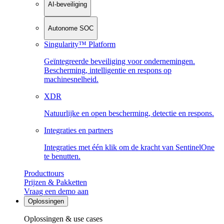
AI-beveiliging
Autonome SOC
Singularity™ Platform
Geïntegreerde beveiliging voor ondernemingen.
Bescherming, intelligentie en respons op
machinesnelheid.
XDR
Natuurlijke en open bescherming, detectie en respons.
Integraties en partners
Integraties met één klik om de kracht van SentinelOne
te benutten.
Producttours
Prijzen & Pakketten
Vraag een demo aan
Oplossingen
Oplossingen & use cases