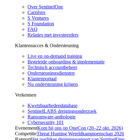
Over SentinelOne
Carrières
S Ventures
S Foundation
FAQ
Relaties met investeerders
Klantensucces & Ondersteuning
Live en on-demand training
Begeleide onboarding & implementatie
Technisch accountbeheer
Ondersteuningsdiensten
Klantenportaal
Nu ondersteuning krijgen
Verkennen
Kwetsbaarhedendatabase
SentinelLABS dreigingsonderzoek
Ransomware-anthologie
Cybersecurity 101
Evenement
Kom bij ons op OneCon (20–22 okt. 2026)
Competitie
Threat Hunting Wereldkampioenschap 2026
Rapport
Het jaarlijkse dreigingsrapport van SentinelOne