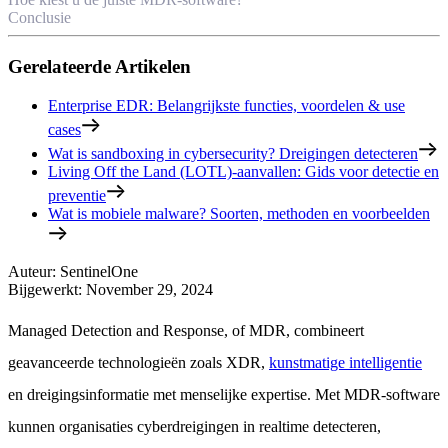
Conclusie
Gerelateerde Artikelen
Enterprise EDR: Belangrijkste functies, voordelen & use
cases
Wat is sandboxing in cybersecurity? Dreigingen detecteren
Living Off the Land (LOTL)-aanvallen: Gids voor detectie en
preventie
Wat is mobiele malware? Soorten, methoden en voorbeelden
Auteur
:
SentinelOne
Bijgewerkt
:
November 29, 2024
Managed Detection and Response, of MDR, combineert
geavanceerde technologieën zoals XDR,
kunstmatige intelligentie
en dreigingsinformatie met menselijke expertise. Met MDR-software
kunnen organisaties cyberdreigingen in realtime detecteren,