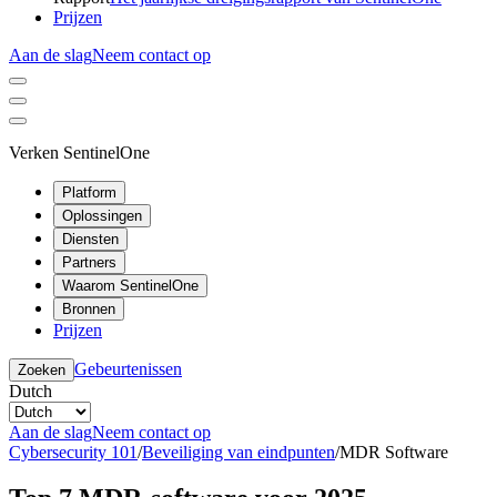
Prijzen
Aan de slag
Neem contact op
Verken SentinelOne
Platform
Oplossingen
Diensten
Partners
Waarom SentinelOne
Bronnen
Prijzen
Gebeurtenissen
Zoeken
Dutch
Aan de slag
Neem contact op
Cybersecurity 101
/
Beveiliging van eindpunten
/
MDR Software