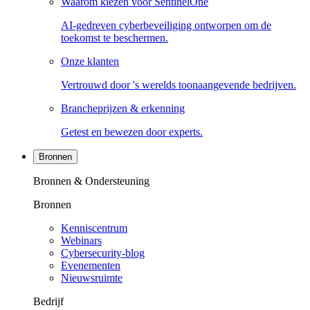
Waarom kiezen voor SentinelOne
AI-gedreven cyberbeveiliging ontworpen om de
toekomst te beschermen.
Onze klanten
Vertrouwd door 's werelds toonaangevende bedrijven.
Brancheprijzen & erkenning
Getest en bewezen door experts.
Bronnen
Bronnen & Ondersteuning
Bronnen
Kenniscentrum
Webinars
Cybersecurity-blog
Evenementen
Nieuwsruimte
Bedrijf