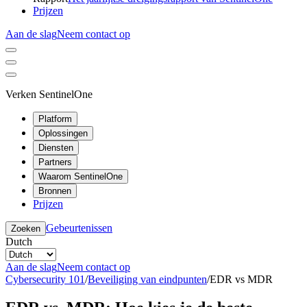
Prijzen
Aan de slag
Neem contact op
Verken SentinelOne
Platform
Oplossingen
Diensten
Partners
Waarom SentinelOne
Bronnen
Prijzen
Gebeurtenissen
Zoeken
Dutch
Aan de slag
Neem contact op
Cybersecurity 101
/
Beveiliging van eindpunten
/
EDR vs MDR