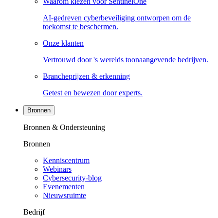
Waarom kiezen voor SentinelOne
AI-gedreven cyberbeveiliging ontworpen om de
toekomst te beschermen.
Onze klanten
Vertrouwd door 's werelds toonaangevende bedrijven.
Brancheprijzen & erkenning
Getest en bewezen door experts.
Bronnen
Bronnen & Ondersteuning
Bronnen
Kenniscentrum
Webinars
Cybersecurity-blog
Evenementen
Nieuwsruimte
Bedrijf