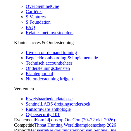
Over SentinelOne
Carrières
S Ventures
S Foundation
FAQ
Relaties met investeerders
Klantensucces & Ondersteuning
Live en on-demand training
Begeleide onboarding & implementatie
Technisch accountbeheer
Ondersteuningsdiensten
Klantenportaal
Nu ondersteuning krijgen
Verkennen
Kwetsbaarhedendatabase
SentinelLABS dreigingsonderzoek
Ransomware-anthologie
Cybersecurity 101
Evenement
Kom bij ons op OneCon (20–22 okt. 2026)
Competitie
Threat Hunting Wereldkampioenschap 2026
Rapport
Het jaarlijkse dreigingsrapport van SentinelOne