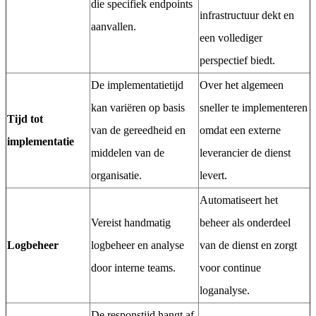
die specifiek endpoints
infrastructuur dekt en
aanvallen.
een vollediger
perspectief biedt.
De implementatietijd
Over het algemeen
kan variëren op basis
sneller te implementeren
Tijd tot
van de gereedheid en
omdat een externe
implementatie
middelen van de
leverancier de dienst
organisatie.
levert.
Automatiseert het
Vereist handmatig
beheer als onderdeel
Logbeheer
logbeheer en analyse
van de dienst en zorgt
door interne teams.
voor continue
loganalyse.
De responstijd hangt af