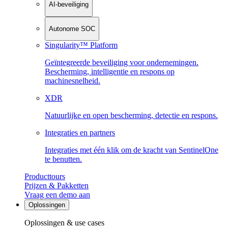
AI-beveiliging
Autonome SOC
Singularity™ Platform
Geïntegreerde beveiliging voor ondernemingen.
Bescherming, intelligentie en respons op
machinesnelheid.
XDR
Natuurlijke en open bescherming, detectie en respons.
Integraties en partners
Integraties met één klik om de kracht van SentinelOne
te benutten.
Producttours
Prijzen & Pakketten
Vraag een demo aan
Oplossingen
Oplossingen & use cases