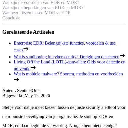
Wat zijn de voordelen van EDR en MDR?
Wat zijn de beperkingen van EDR en MDR?
Wanneer kiezen tussen MDR vs EDR
Conclusie
Gerelateerde Artikelen
Enterprise EDR: Belangrijkste functies, voordelen & use
cases
Wat is sandboxing in cybersecurity? Dreigingen detecteren
Living Off the Land (LOTL)-aanvallen: Gids voor detectie en
preventie
Wat is mobiele malware? Soorten, methoden en voorbeelden
Auteur
:
SentinelOne
Bijgewerkt
:
May 15, 2026
Stel je voor dat je moet kiezen tussen de juiste security-alerttool voor
de robuuste beveiliging van je organisatie. Je stuit op EDR en
MDR, en daar begint de verwarring. Nou, je bent niet de enige!