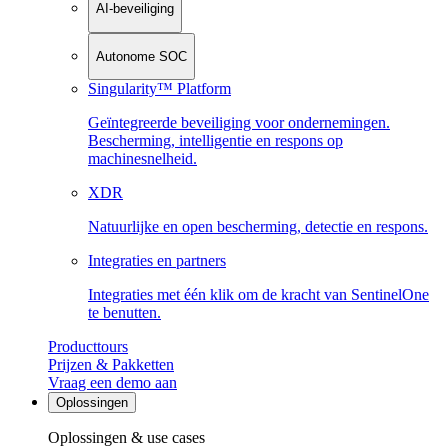
AI-beveiliging
Autonome SOC
Singularity™ Platform
Geïntegreerde beveiliging voor ondernemingen.
Bescherming, intelligentie en respons op
machinesnelheid.
XDR
Natuurlijke en open bescherming, detectie en respons.
Integraties en partners
Integraties met één klik om de kracht van SentinelOne
te benutten.
Producttours
Prijzen & Pakketten
Vraag een demo aan
Oplossingen
Oplossingen & use cases