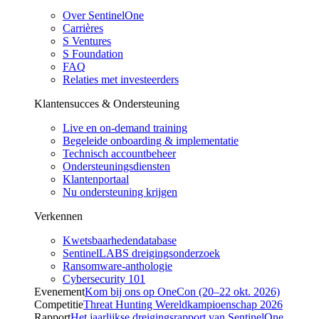
Over SentinelOne
Carrières
S Ventures
S Foundation
FAQ
Relaties met investeerders
Klantensucces & Ondersteuning
Live en on-demand training
Begeleide onboarding & implementatie
Technisch accountbeheer
Ondersteuningsdiensten
Klantenportaal
Nu ondersteuning krijgen
Verkennen
Kwetsbaarhedendatabase
SentinelLABS dreigingsonderzoek
Ransomware-anthologie
Cybersecurity 101
Evenement
Kom bij ons op OneCon (20–22 okt. 2026)
Competitie
Threat Hunting Wereldkampioenschap 2026
Rapport
Het jaarlijkse dreigingsrapport van SentinelOne