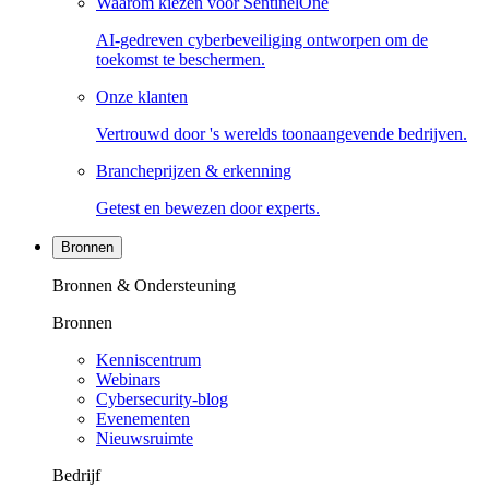
Waarom kiezen voor SentinelOne
AI-gedreven cyberbeveiliging ontworpen om de
toekomst te beschermen.
Onze klanten
Vertrouwd door 's werelds toonaangevende bedrijven.
Brancheprijzen & erkenning
Getest en bewezen door experts.
Bronnen
Bronnen & Ondersteuning
Bronnen
Kenniscentrum
Webinars
Cybersecurity-blog
Evenementen
Nieuwsruimte
Bedrijf