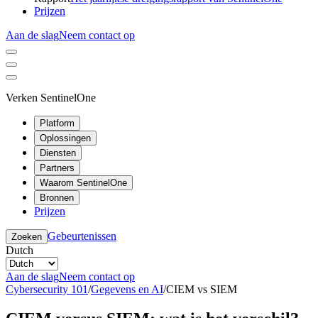
Prijzen
Aan de slag
Neem contact op
Verken SentinelOne
Platform
Oplossingen
Diensten
Partners
Waarom SentinelOne
Bronnen
Prijzen
Gebeurtenissen
Zoeken
Dutch
Aan de slag
Neem contact op
Cybersecurity 101
/
Gegevens en AI
/
CIEM vs SIEM