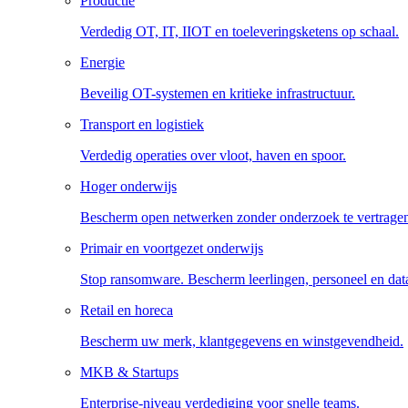
Productie
Verdedig OT, IT, IIOT en toeleveringsketens op schaal.
Energie
Beveilig OT-systemen en kritieke infrastructuur.
Transport en logistiek
Verdedig operaties over vloot, haven en spoor.
Hoger onderwijs
Bescherm open netwerken zonder onderzoek te vertrage
Primair en voortgezet onderwijs
Stop ransomware. Bescherm leerlingen, personeel en dat
Retail en horeca
Bescherm uw merk, klantgegevens en winstgevendheid.
MKB & Startups
Enterprise-niveau verdediging voor snelle teams.