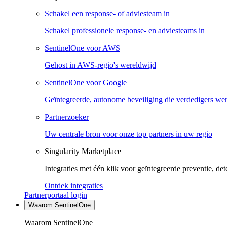
Schakel een response- of adviesteam in
Schakel professionele response- en adviesteams in
SentinelOne voor AWS
Gehost in AWS-regio's wereldwijd
SentinelOne voor Google
Geïntegreerde, autonome beveiliging die verdedigers we
Partnerzoeker
Uw centrale bron voor onze top partners in uw regio
Singularity Marketplace
Integraties met één klik voor geïntegreerde preventie, det
Ontdek integraties
Partnerportaal login
Waarom SentinelOne
Waarom SentinelOne