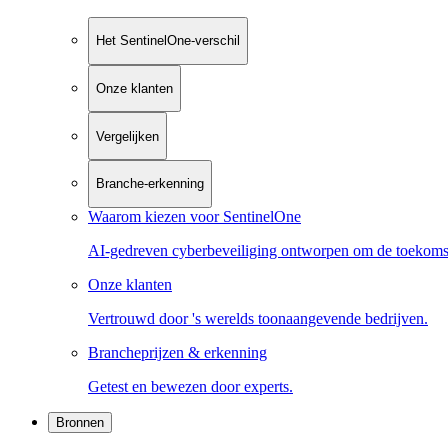
Het SentinelOne-verschil
Onze klanten
Vergelijken
Branche-erkenning
Waarom kiezen voor SentinelOne
AI-gedreven cyberbeveiliging ontworpen om de toekoms
Onze klanten
Vertrouwd door 's werelds toonaangevende bedrijven.
Brancheprijzen & erkenning
Getest en bewezen door experts.
Bronnen