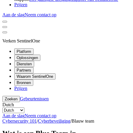
Prijzen
Aan de slag
Neem contact op
Verken SentinelOne
Platform
Oplossingen
Diensten
Partners
Waarom SentinelOne
Bronnen
Prijzen
Gebeurtenissen
Zoeken
Dutch
Aan de slag
Neem contact op
Cybersecurity 101
/
Cyberbeveiliging
/
Blauw team