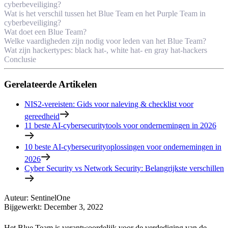
cyberbeveiliging?
Wat is het verschil tussen het Blue Team en het Purple Team in
cyberbeveiliging?
Wat doet een Blue Team?
Welke vaardigheden zijn nodig voor leden van het Blue Team?
Wat zijn hackertypes: black hat-, white hat- en gray hat-hackers
Conclusie
Gerelateerde Artikelen
NIS2-vereisten: Gids voor naleving & checklist voor
gereedheid
11 beste AI-cybersecuritytools voor ondernemingen in 2026
10 beste AI-cybersecurityoplossingen voor ondernemingen in
2026
Cyber Security vs Network Security: Belangrijkste verschillen
Auteur
:
SentinelOne
Bijgewerkt
:
December 3, 2022
Het Blue Team is verantwoordelijk voor de verdediging van de