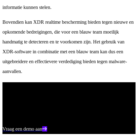
informatie kunnen stelen.
Bovendien kan XDR realtime bescherming bieden tegen nieuwe en
opkomende bedreigingen, die voor een blauw team moeilijk
handmatig te detecteren en te voorkomen zijn. Het gebruik van
XDR-software in combinatie met een blauw team kan dus een
uitgebreidere en effectievere verdediging bieden tegen malware-
aanvallen.
AI-gestuurde cyberbeveiliging
Verhoog uw beveiliging met realtime detectie, reactiesnelheid en
volledig overzicht van uw gehele digitale omgeving.
Vraag een demo aan