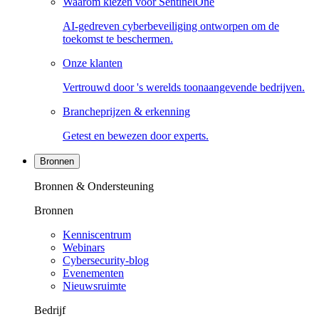
Waarom kiezen voor SentinelOne
AI-gedreven cyberbeveiliging ontworpen om de
toekomst te beschermen.
Onze klanten
Vertrouwd door 's werelds toonaangevende bedrijven.
Brancheprijzen & erkenning
Getest en bewezen door experts.
Bronnen
Bronnen & Ondersteuning
Bronnen
Kenniscentrum
Webinars
Cybersecurity-blog
Evenementen
Nieuwsruimte
Bedrijf