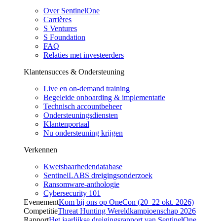
Over SentinelOne
Carrières
S Ventures
S Foundation
FAQ
Relaties met investeerders
Klantensucces & Ondersteuning
Live en on-demand training
Begeleide onboarding & implementatie
Technisch accountbeheer
Ondersteuningsdiensten
Klantenportaal
Nu ondersteuning krijgen
Verkennen
Kwetsbaarhedendatabase
SentinelLABS dreigingsonderzoek
Ransomware-anthologie
Cybersecurity 101
Evenement
Kom bij ons op OneCon (20–22 okt. 2026)
Competitie
Threat Hunting Wereldkampioenschap 2026
Rapport
Het jaarlijkse dreigingsrapport van SentinelOne