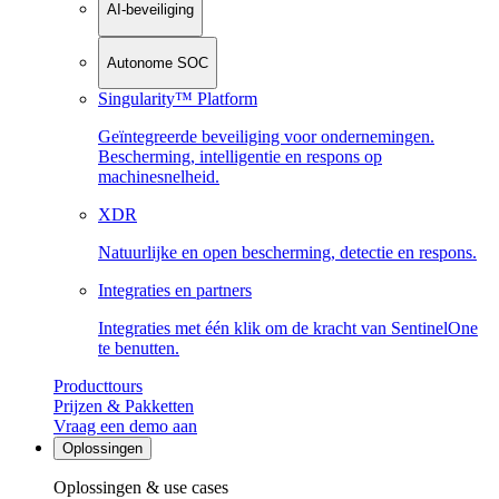
AI-beveiliging
Autonome SOC
Singularity™ Platform
Geïntegreerde beveiliging voor ondernemingen.
Bescherming, intelligentie en respons op
machinesnelheid.
XDR
Natuurlijke en open bescherming, detectie en respons.
Integraties en partners
Integraties met één klik om de kracht van SentinelOne
te benutten.
Producttours
Prijzen & Pakketten
Vraag een demo aan
Oplossingen
Oplossingen & use cases