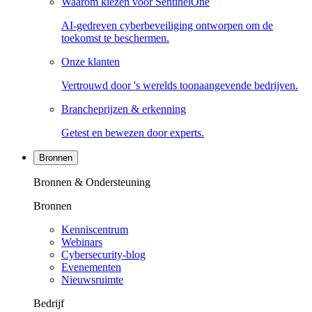
Waarom kiezen voor SentinelOne
AI-gedreven cyberbeveiliging ontworpen om de
toekomst te beschermen.
Onze klanten
Vertrouwd door 's werelds toonaangevende bedrijven.
Brancheprijzen & erkenning
Getest en bewezen door experts.
Bronnen
Bronnen & Ondersteuning
Bronnen
Kenniscentrum
Webinars
Cybersecurity-blog
Evenementen
Nieuwsruimte
Bedrijf