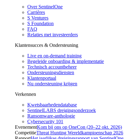
Over SentinelOne
Carrières
S Ventures
S Foundation
FAQ
Relaties met investeerders
Klantensucces & Ondersteuning
Live en on-demand training
Begeleide onboarding & implementatie
Technisch accountbeheer
Ondersteuningsdiensten
Klantenportaal
Nu ondersteuning krijgen
Verkennen
Kwetsbaarhedendatabase
SentinelLABS dreigingsonderzoek
Ransomware-anthologie
Cybersecurity 101
Evenement
Kom bij ons op OneCon (20–22 okt. 2026)
Competitie
Threat Hunting Wereldkampioenschap 2026
Rapport
Het jaarlijkse dreigingsrapport van SentinelOne