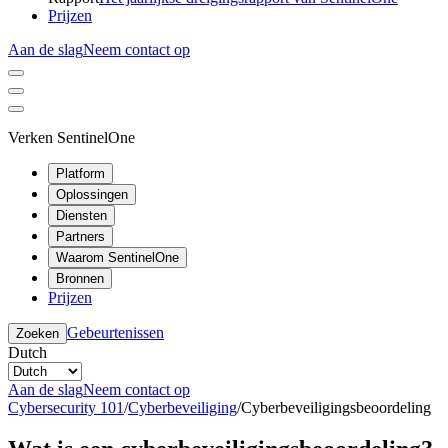
Prijzen
Aan de slag
Neem contact op
Verken SentinelOne
Platform
Oplossingen
Diensten
Partners
Waarom SentinelOne
Bronnen
Prijzen
Gebeurtenissen
Zoeken
Dutch
Aan de slag
Neem contact op
Cybersecurity 101
/
Cyberbeveiliging
/
Cyberbeveiligingsbeoordeling