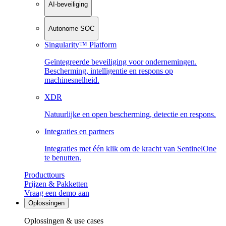
AI-beveiliging
Autonome SOC
Singularity™ Platform
Geïntegreerde beveiliging voor ondernemingen.
Bescherming, intelligentie en respons op
machinesnelheid.
XDR
Natuurlijke en open bescherming, detectie en respons.
Integraties en partners
Integraties met één klik om de kracht van SentinelOne
te benutten.
Producttours
Prijzen & Pakketten
Vraag een demo aan
Oplossingen
Oplossingen & use cases