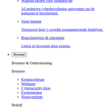
Waarom kiezen voor SentinelOne
AI-gedreven cyberbeveiliging ontworpen om de
toekomst te beschermen.
Onze klanten
Vertrouwd door 's werelds toonaangevende bedrijven.
Brancheprijzen & erkenning
Getest en bewezen door experts.
Bronnen
Bronnen & Ondersteuning
Bronnen
Kenniscentrum
Webinars
Cybersecurity-blog
Evenementen
Nieuwsruimte
Bedrijf