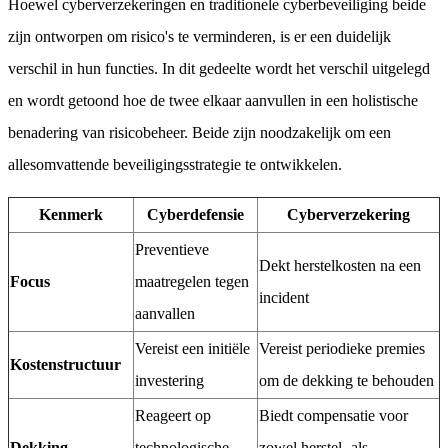
Hoewel cyberverzekeringen en traditionele cyberbeveiliging beide
zijn ontworpen om risico's te verminderen, is er een duidelijk
verschil in hun functies. In dit gedeelte wordt het verschil uitgelegd
en wordt getoond hoe de twee elkaar aanvullen in een holistische
benadering van risicobeheer. Beide zijn noodzakelijk om een
allesomvattende beveiligingsstrategie te ontwikkelen.
Kenmerk
Cyberdefensie
Cyberverzekering
Preventieve
Dekt herstelkosten na een
Focus
maatregelen tegen
incident
aanvallen
Vereist een initiële
Vereist periodieke premies
Kostenstructuur
investering
om de dekking te behouden
Reageert op
Biedt compensatie voor
Dekking
technologische
zowel herstel- als