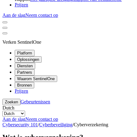
Prijzen
Aan de slag
Neem contact op
Verken SentinelOne
Platform
Oplossingen
Diensten
Partners
Waarom SentinelOne
Bronnen
Prijzen
Gebeurtenissen
Zoeken
Dutch
Aan de slag
Neem contact op
Cybersecurity 101
/
Cyberbeveiliging
/
Cyberverzekering