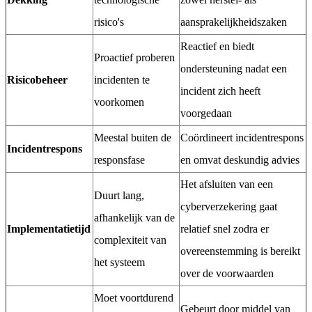
risico's
aansprakelijkheidszaken
Reactief en biedt
Proactief proberen
ondersteuning nadat een
Risicobeheer
incidenten te
incident zich heeft
voorkomen
voorgedaan
Meestal buiten de
Coördineert incidentrespons
Incidentrespons
responsfase
en omvat deskundig advies
Het afsluiten van een
Duurt lang,
cyberverzekering gaat
afhankelijk van de
Implementatietijd
relatief snel zodra er
complexiteit van
overeenstemming is bereikt
het systeem
over de voorwaarden
Moet voortdurend
Gebeurt door middel van