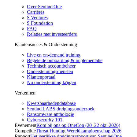
Over SentinelOne
Carrières
S Ventures
S Foundation
FAQ
Relaties met investeerders
Klantensucces & Ondersteuning
Live en on-demand training
Begeleide onboarding & implementatie
Technisch accountbeheer
Ondersteuningsdiensten
Klantenportaal
Nu ondersteuning krijgen
Verkennen
Kwetsbaarhedendatabase
SentinelLABS dreigingsonderzoek
Ransomware-anthologie
Cybersecurity 101
Evenement
Kom bij ons op OneCon (20–22 okt. 2026)
Competitie
Threat Hunting Wereldkampioenschap 2026
Rapport
Het jaarlijkse dreigingsrapport van SentinelOne