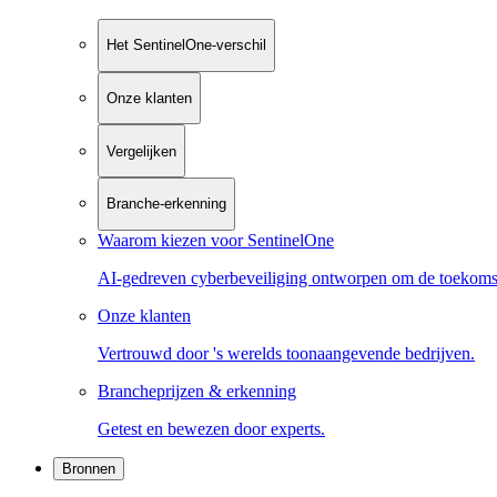
Het SentinelOne-verschil
Onze klanten
Vergelijken
Branche-erkenning
Waarom kiezen voor SentinelOne
AI-gedreven cyberbeveiliging ontworpen om de toekoms
Onze klanten
Vertrouwd door 's werelds toonaangevende bedrijven.
Brancheprijzen & erkenning
Getest en bewezen door experts.
Bronnen