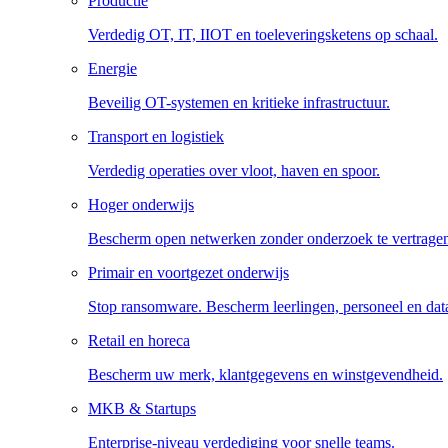
Productie
Verdedig OT, IT, IIOT en toeleveringsketens op schaal.
Energie
Beveilig OT-systemen en kritieke infrastructuur.
Transport en logistiek
Verdedig operaties over vloot, haven en spoor.
Hoger onderwijs
Bescherm open netwerken zonder onderzoek te vertrage
Primair en voortgezet onderwijs
Stop ransomware. Bescherm leerlingen, personeel en dat
Retail en horeca
Bescherm uw merk, klantgegevens en winstgevendheid.
MKB & Startups
Enterprise-niveau verdediging voor snelle teams.