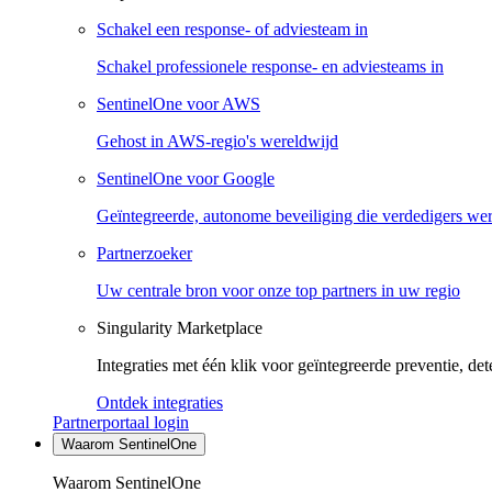
Schakel een response- of adviesteam in
Schakel professionele response- en adviesteams in
SentinelOne voor AWS
Gehost in AWS-regio's wereldwijd
SentinelOne voor Google
Geïntegreerde, autonome beveiliging die verdedigers we
Partnerzoeker
Uw centrale bron voor onze top partners in uw regio
Singularity Marketplace
Integraties met één klik voor geïntegreerde preventie, det
Ontdek integraties
Partnerportaal login
Waarom SentinelOne
Waarom SentinelOne