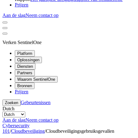
Prijzen
Aan de slag
Neem contact op
Verken SentinelOne
Platform
Oplossingen
Diensten
Partners
Waarom SentinelOne
Bronnen
Prijzen
Gebeurtenissen
Zoeken
Dutch
Aan de slag
Neem contact op
Cybersecurity
101
/
Cloudbeveiliging
/
Cloudbeveiligingsgebruiksgevallen