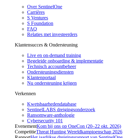
Over SentinelOne
Carrières
S Ventures
S Foundation
FAQ
Relaties met investeerders
Klantensucces & Ondersteuning
Live en on-demand training
Begeleide onboarding & implementatie
Technisch accountbeheer
Ondersteuningsdiensten
Klantenportaal
Nu ondersteuning krijgen
Verkennen
Kwetsbaarhedendatabase
SentinelLABS dreigingsonderzoek
Ransomware-anthologie
Cybersecurity 101
Evenement
Kom bij ons op OneCon (20–22 okt. 2026)
Competitie
Threat Hunting Wereldkampioenschap 2026
Rapport
Het jaarlijkse dreigingsrapport van SentinelOne