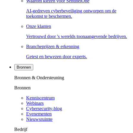
Waarom kiezen voor SentinelOne
AI-gedreven cyberbeveiliging ontworpen om de
toekomst te beschermen.
Onze klanten
Vertrouwd door 's werelds toonaangevende bedrijven.
Brancheprijzen & erkenning
Getest en bewezen door experts.
Bronnen
Bronnen & Ondersteuning
Bronnen
Kenniscentrum
Webinars
Cybersecurity-blog
Evenementen
Nieuwsruimte
Bedrijf