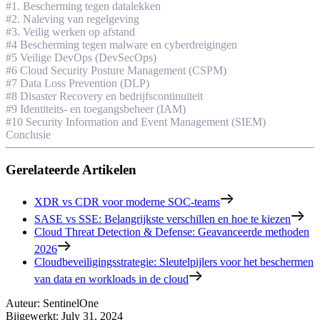
#1. Bescherming tegen datalekken
#2. Naleving van regelgeving
#3. Veilig werken op afstand
#4 Bescherming tegen malware en cyberdreigingen
#5 Veilige DevOps (DevSecOps)
#6 Cloud Security Posture Management (CSPM)
#7 Data Loss Prevention (DLP)
#8 Disaster Recovery en bedrijfscontinuïteit
#9 Identiteits- en toegangsbeheer (IAM)
#10 Security Information and Event Management (SIEM)
Conclusie
Gerelateerde Artikelen
XDR vs CDR voor moderne SOC-teams
SASE vs SSE: Belangrijkste verschillen en hoe te kiezen
Cloud Threat Detection & Defense: Geavanceerde methoden
2026
Cloudbeveiligingsstrategie: Sleutelpijlers voor het beschermen
van data en workloads in de cloud
Auteur
:
SentinelOne
Bijgewerkt
:
July 31, 2024