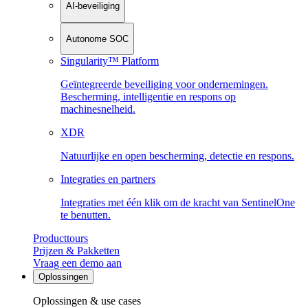
AI-beveiliging
Autonome SOC
Singularity™ Platform
Geïntegreerde beveiliging voor ondernemingen.
Bescherming, intelligentie en respons op
machinesnelheid.
XDR
Natuurlijke en open bescherming, detectie en respons.
Integraties en partners
Integraties met één klik om de kracht van SentinelOne
te benutten.
Producttours
Prijzen & Pakketten
Vraag een demo aan
Oplossingen
Oplossingen & use cases