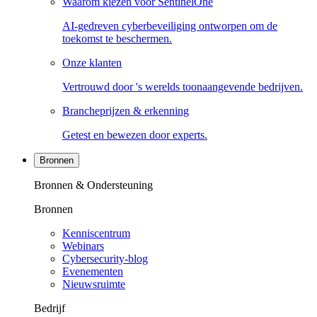
Waarom kiezen voor SentinelOne
AI-gedreven cyberbeveiliging ontworpen om de
toekomst te beschermen.
Onze klanten
Vertrouwd door 's werelds toonaangevende bedrijven.
Brancheprijzen & erkenning
Getest en bewezen door experts.
Bronnen
Bronnen & Ondersteuning
Bronnen
Kenniscentrum
Webinars
Cybersecurity-blog
Evenementen
Nieuwsruimte
Bedrijf