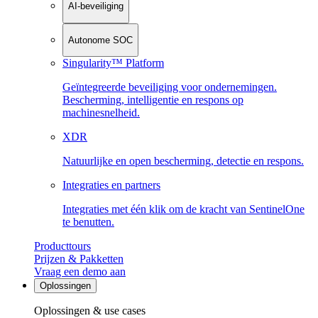
AI-beveiliging
Autonome SOC
Singularity™ Platform
Geïntegreerde beveiliging voor ondernemingen.
Bescherming, intelligentie en respons op
machinesnelheid.
XDR
Natuurlijke en open bescherming, detectie en respons.
Integraties en partners
Integraties met één klik om de kracht van SentinelOne
te benutten.
Producttours
Prijzen & Pakketten
Vraag een demo aan
Oplossingen
Oplossingen & use cases