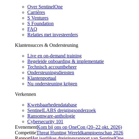
Over SentinelOne
Carrières
S Ventures
S Foundation
FAQ
Relaties met investeerders
Klantensucces & Ondersteuning
Live en on-demand training
Begeleide onboarding & implementatie
Technisch accountbeheer
Ondersteuningsdiensten
Klantenportaal
Nu ondersteuning krijgen
Verkennen
Kwetsbaarhedendatabase
SentinelLABS dreigingsonderzoek
Ransomware-anthologie
Cybersecurity 101
Evenement
Kom bij ons op OneCon (20–22 okt. 2026)
Competitie
Threat Hunting Wereldkampioenschap 2026
Rapport
Het jaarlijkse dreigingsrapport van SentinelOne