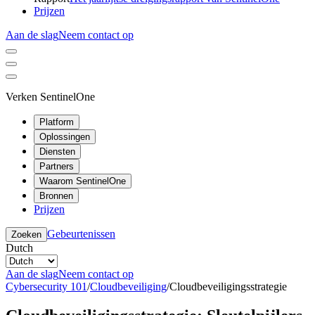
Prijzen
Aan de slag
Neem contact op
Verken SentinelOne
Platform
Oplossingen
Diensten
Partners
Waarom SentinelOne
Bronnen
Prijzen
Gebeurtenissen
Zoeken
Dutch
Aan de slag
Neem contact op
Cybersecurity 101
/
Cloudbeveiliging
/
Cloudbeveiligingsstrategie