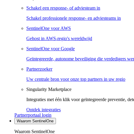
Schakel een response- of adviesteam in
Schakel professionele response- en adviesteams in
SentinelOne voor AWS
Gehost in AWS-regio's wereldwijd
SentinelOne voor Google
Geïntegreerde, autonome beveiliging die verdedigers we
Partnerzoeker
Uw centrale bron voor onze top partners in uw regio
Singularity Marketplace
Integraties met één klik voor geïntegreerde preventie, det
Ontdek integraties
Partnerportaal login
Waarom SentinelOne
Waarom SentinelOne