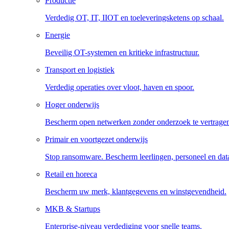
Productie
Verdedig OT, IT, IIOT en toeleveringsketens op schaal.
Energie
Beveilig OT-systemen en kritieke infrastructuur.
Transport en logistiek
Verdedig operaties over vloot, haven en spoor.
Hoger onderwijs
Bescherm open netwerken zonder onderzoek te vertrage
Primair en voortgezet onderwijs
Stop ransomware. Bescherm leerlingen, personeel en dat
Retail en horeca
Bescherm uw merk, klantgegevens en winstgevendheid.
MKB & Startups
Enterprise-niveau verdediging voor snelle teams.