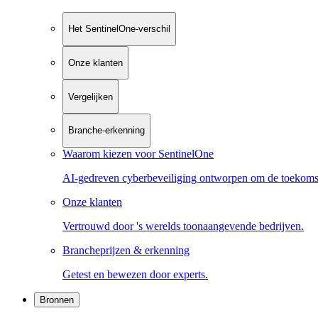
Het SentinelOne-verschil
Onze klanten
Vergelijken
Branche-erkenning
Waarom kiezen voor SentinelOne
AI-gedreven cyberbeveiliging ontworpen om de toekoms
Onze klanten
Vertrouwd door 's werelds toonaangevende bedrijven.
Brancheprijzen & erkenning
Getest en bewezen door experts.
Bronnen