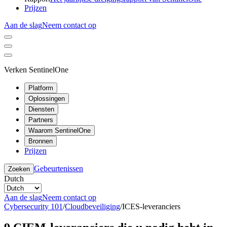
Prijzen
Aan de slag
Neem contact op
Verken SentinelOne
Platform
Oplossingen
Diensten
Partners
Waarom SentinelOne
Bronnen
Prijzen
Gebeurtenissen
Zoeken
Dutch
Aan de slag
Neem contact op
Cybersecurity 101
/
Cloudbeveiliging
/
ICES-leveranciers