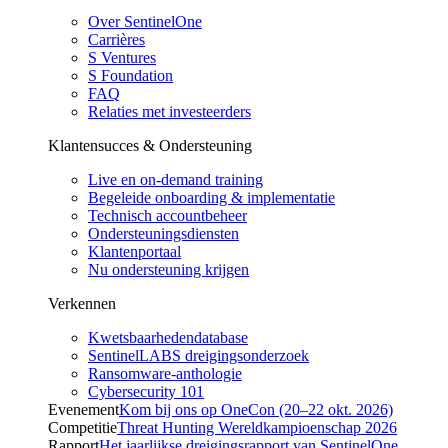
Over SentinelOne
Carrières
S Ventures
S Foundation
FAQ
Relaties met investeerders
Klantensucces & Ondersteuning
Live en on-demand training
Begeleide onboarding & implementatie
Technisch accountbeheer
Ondersteuningsdiensten
Klantenportaal
Nu ondersteuning krijgen
Verkennen
Kwetsbaarhedendatabase
SentinelLABS dreigingsonderzoek
Ransomware-anthologie
Cybersecurity 101
Evenement
Kom bij ons op OneCon (20–22 okt. 2026)
Competitie
Threat Hunting Wereldkampioenschap 2026
Rapport
Het jaarlijkse dreigingsrapport van SentinelOne