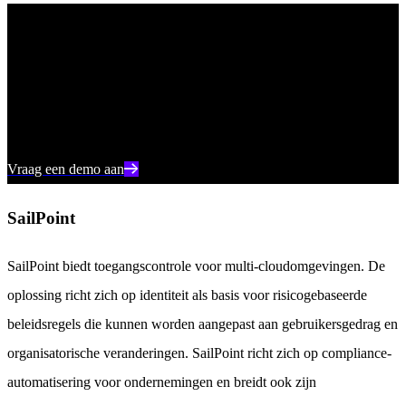
SentinelOne in actie zien
Ontdek hoe AI-gestuurde cloudbeveiliging uw organisatie kan
beschermen in een één-op-één demo met een SentinelOne
productexpert.
Vraag een demo aan
SailPoint
SailPoint biedt toegangscontrole voor multi-cloudomgevingen. De
oplossing richt zich op identiteit als basis voor risicogebaseerde
beleidsregels die kunnen worden aangepast aan gebruikersgedrag en
organisatorische veranderingen. SailPoint richt zich op compliance-
automatisering voor ondernemingen en breidt ook zijn