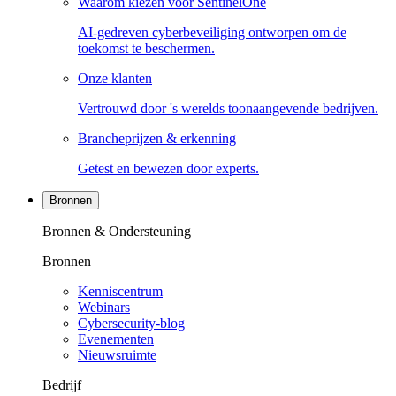
Waarom kiezen voor SentinelOne
AI-gedreven cyberbeveiliging ontworpen om de
toekomst te beschermen.
Onze klanten
Vertrouwd door 's werelds toonaangevende bedrijven.
Brancheprijzen & erkenning
Getest en bewezen door experts.
Bronnen
Bronnen & Ondersteuning
Bronnen
Kenniscentrum
Webinars
Cybersecurity-blog
Evenementen
Nieuwsruimte
Bedrijf