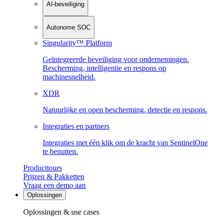
AI-beveiliging
Autonome SOC
Singularity™ Platform
Geïntegreerde beveiliging voor ondernemingen.
Bescherming, intelligentie en respons op
machinesnelheid.
XDR
Natuurlijke en open bescherming, detectie en respons.
Integraties en partners
Integraties met één klik om de kracht van SentinelOne
te benutten.
Producttours
Prijzen & Pakketten
Vraag een demo aan
Oplossingen
Oplossingen & use cases