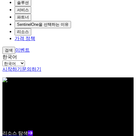
솔루션
서비스
파트너
SentinelOne을 선택하는 이유
리소스
가격 정책
이벤트
검색
한국어
시작하기
문의하기
아이브로우 테스트 콘텐츠 텍스트
리소스 센터
최신 사이버보안 콘텐츠와 인사이트를 확인하세요
리소스 인덱스 텍스트 요약
리소스 탐색