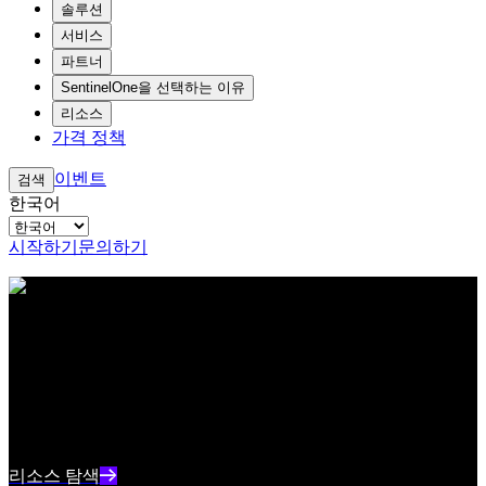
솔루션
서비스
파트너
SentinelOne을 선택하는 이유
리소스
가격 정책
이벤트
검색
한국어
시작하기
문의하기
아이브로우 테스트 콘텐츠 텍스트
리소스 센터
최신 사이버보안 콘텐츠와 인사이트를 확인하세요
리소스 인덱스 텍스트 요약
리소스 탐색