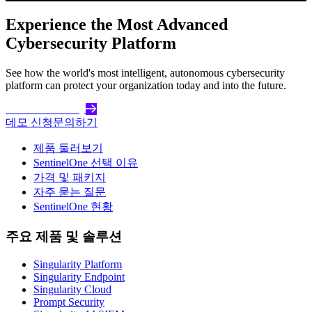
Experience the Most Advanced
Cybersecurity Platform
See how the world's most intelligent, autonomous cybersecurity
platform can protect your organization today and into the future.
Get Started Today
데모 신청
문의하기
제품 둘러보기
SentinelOne 선택 이유
가격 및 패키지
자주 묻는 질문
SentinelOne 현황
주요 제품 및 솔루션
Singularity Platform
Singularity Endpoint
Singularity Cloud
Prompt Security