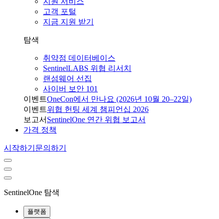
지원 서비스
고객 포털
지금 지원 받기
탐색
취약점 데이터베이스
SentinelLABS 위협 리서치
랜섬웨어 선집
사이버 보안 101
이벤트
OneCon에서 만나요 (2026년 10월 20–22일)
이벤트
위협 헌팅 세계 챔피언십 2026
보고서
SentinelOne 연간 위협 보고서
가격 정책
시작하기
문의하기
SentinelOne 탐색
플랫폼