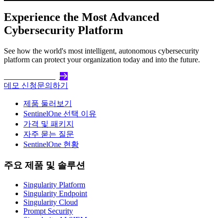
Experience the Most Advanced
Cybersecurity Platform
See how the world's most intelligent, autonomous cybersecurity
platform can protect your organization today and into the future.
Get Started Today
데모 신청
문의하기
제품 둘러보기
SentinelOne 선택 이유
가격 및 패키지
자주 묻는 질문
SentinelOne 현황
주요 제품 및 솔루션
Singularity Platform
Singularity Endpoint
Singularity Cloud
Prompt Security