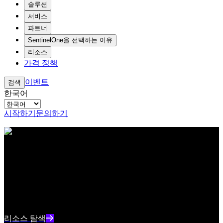
솔루션
서비스
파트너
SentinelOne을 선택하는 이유
리소스
가격 정책
이벤트
검색
한국어
시작하기
문의하기
아이브로우 테스트 콘텐츠 텍스트
리소스 센터
최신 사이버보안 콘텐츠와 인사이트를 확인하세요
리소스 인덱스 텍스트 요약
리소스 탐색