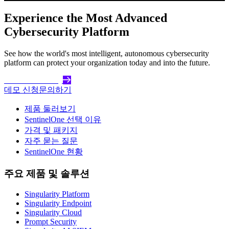
Experience the Most Advanced
Cybersecurity Platform
See how the world's most intelligent, autonomous cybersecurity
platform can protect your organization today and into the future.
Get Started Today
데모 신청
문의하기
제품 둘러보기
SentinelOne 선택 이유
가격 및 패키지
자주 묻는 질문
SentinelOne 현황
주요 제품 및 솔루션
Singularity Platform
Singularity Endpoint
Singularity Cloud
Prompt Security