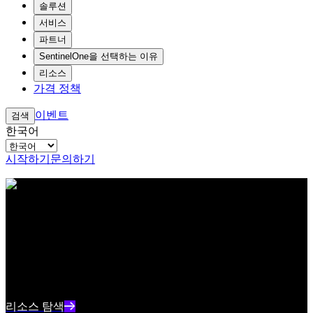
솔루션
서비스
파트너
SentinelOne을 선택하는 이유
리소스
가격 정책
이벤트
검색
한국어
시작하기
문의하기
아이브로우 테스트 콘텐츠 텍스트
리소스 센터
최신 사이버보안 콘텐츠와 인사이트를 확인하세요
리소스 인덱스 텍스트 요약
리소스 탐색