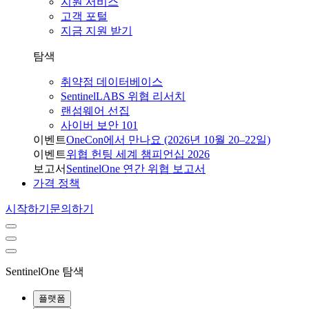
지원 서비스
고객 포털
지금 지원 받기
탐색
취약점 데이터베이스
SentinelLABS 위협 리서치
랜섬웨어 선집
사이버 보안 101
이벤트
OneCon에서 만나요 (2026년 10월 20–22일)
이벤트
위협 헌팅 세계 챔피언십 2026
보고서
SentinelOne 연간 위협 보고서
가격 정책
시작하기
문의하기
SentinelOne 탐색
플랫폼