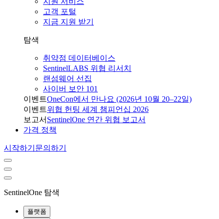
지원 서비스
고객 포털
지금 지원 받기
탐색
취약점 데이터베이스
SentinelLABS 위협 리서치
랜섬웨어 선집
사이버 보안 101
이벤트
OneCon에서 만나요 (2026년 10월 20–22일)
이벤트
위협 헌팅 세계 챔피언십 2026
보고서
SentinelOne 연간 위협 보고서
가격 정책
시작하기
문의하기
SentinelOne 탐색
플랫폼