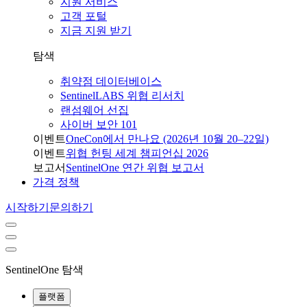
지원 서비스
고객 포털
지금 지원 받기
탐색
취약점 데이터베이스
SentinelLABS 위협 리서치
랜섬웨어 선집
사이버 보안 101
이벤트
OneCon에서 만나요 (2026년 10월 20–22일)
이벤트
위협 헌팅 세계 챔피언십 2026
보고서
SentinelOne 연간 위협 보고서
가격 정책
시작하기
문의하기
SentinelOne 탐색
플랫폼