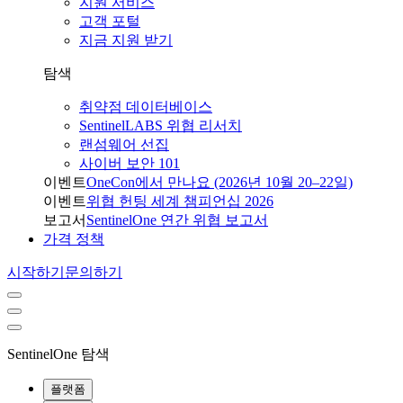
지원 서비스
고객 포털
지금 지원 받기
탐색
취약점 데이터베이스
SentinelLABS 위협 리서치
랜섬웨어 선집
사이버 보안 101
이벤트
OneCon에서 만나요 (2026년 10월 20–22일)
이벤트
위협 헌팅 세계 챔피언십 2026
보고서
SentinelOne 연간 위협 보고서
가격 정책
시작하기
문의하기
SentinelOne 탐색
플랫폼