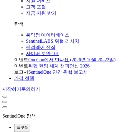
지원 서비스
고객 포털
지금 지원 받기
탐색
취약점 데이터베이스
SentinelLABS 위협 리서치
랜섬웨어 선집
사이버 보안 101
이벤트
OneCon에서 만나요 (2026년 10월 20–22일)
이벤트
위협 헌팅 세계 챔피언십 2026
보고서
SentinelOne 연간 위협 보고서
가격 정책
시작하기
문의하기
SentinelOne 탐색
플랫폼