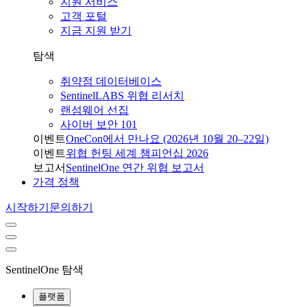
지원 서비스
고객 포털
지금 지원 받기
탐색
취약점 데이터베이스
SentinelLABS 위협 리서치
랜섬웨어 선집
사이버 보안 101
이벤트
OneCon에서 만나요 (2026년 10월 20–22일)
이벤트
위협 헌팅 세계 챔피언십 2026
보고서
SentinelOne 연간 위협 보고서
가격 정책
시작하기
문의하기
SentinelOne 탐색
플랫폼