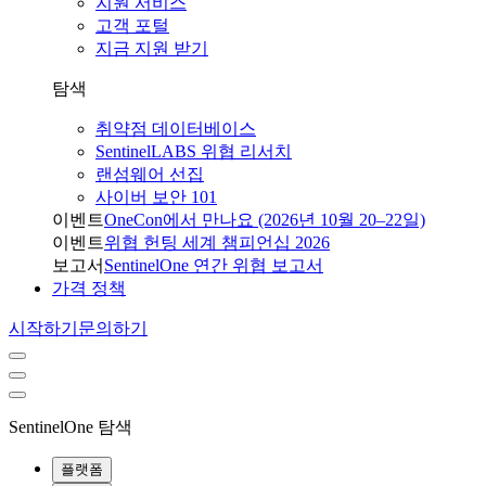
지원 서비스
고객 포털
지금 지원 받기
탐색
취약점 데이터베이스
SentinelLABS 위협 리서치
랜섬웨어 선집
사이버 보안 101
이벤트
OneCon에서 만나요 (2026년 10월 20–22일)
이벤트
위협 헌팅 세계 챔피언십 2026
보고서
SentinelOne 연간 위협 보고서
가격 정책
시작하기
문의하기
SentinelOne 탐색
플랫폼