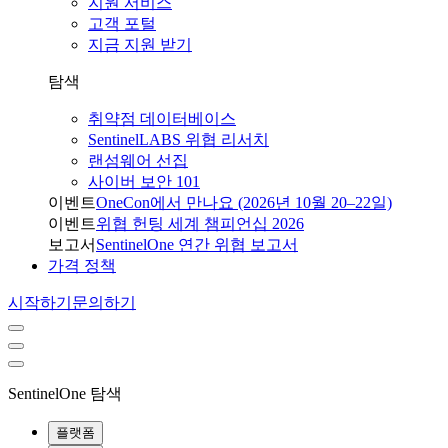
지원 서비스
고객 포털
지금 지원 받기
탐색
취약점 데이터베이스
SentinelLABS 위협 리서치
랜섬웨어 선집
사이버 보안 101
이벤트
OneCon에서 만나요 (2026년 10월 20–22일)
이벤트
위협 헌팅 세계 챔피언십 2026
보고서
SentinelOne 연간 위협 보고서
가격 정책
시작하기
문의하기
SentinelOne 탐색
플랫폼