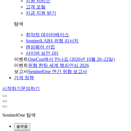
지원 서비스
고객 포털
지금 지원 받기
탐색
취약점 데이터베이스
SentinelLABS 위협 리서치
랜섬웨어 선집
사이버 보안 101
이벤트
OneCon에서 만나요 (2026년 10월 20–22일)
이벤트
위협 헌팅 세계 챔피언십 2026
보고서
SentinelOne 연간 위협 보고서
가격 정책
시작하기
문의하기
SentinelOne 탐색
플랫폼