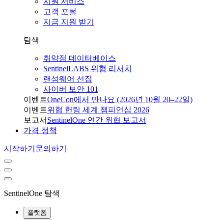
지원 서비스
고객 포털
지금 지원 받기
탐색
취약점 데이터베이스
SentinelLABS 위협 리서치
랜섬웨어 선집
사이버 보안 101
이벤트
OneCon에서 만나요 (2026년 10월 20–22일)
이벤트
위협 헌팅 세계 챔피언십 2026
보고서
SentinelOne 연간 위협 보고서
가격 정책
시작하기
문의하기
SentinelOne 탐색
플랫폼