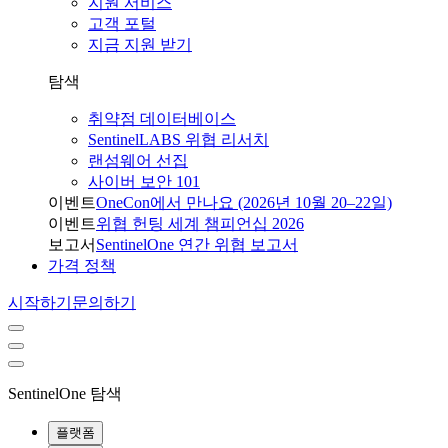
지원 서비스
고객 포털
지금 지원 받기
탐색
취약점 데이터베이스
SentinelLABS 위협 리서치
랜섬웨어 선집
사이버 보안 101
이벤트
OneCon에서 만나요 (2026년 10월 20–22일)
이벤트
위협 헌팅 세계 챔피언십 2026
보고서
SentinelOne 연간 위협 보고서
가격 정책
시작하기
문의하기
SentinelOne 탐색
플랫폼