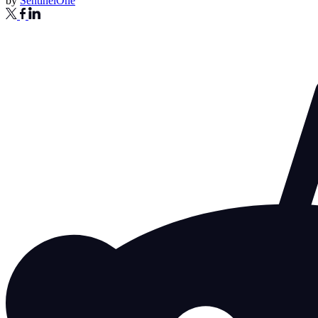
by
SentinelOne