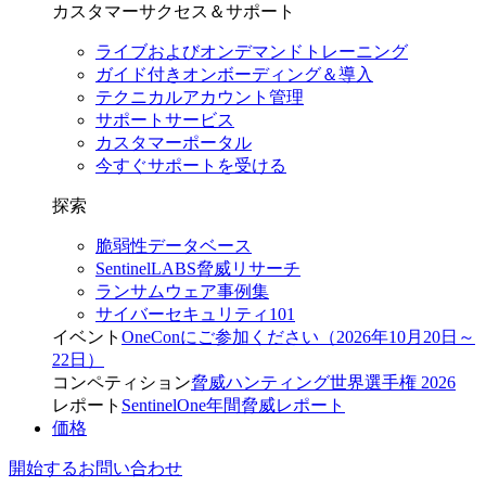
カスタマーサクセス＆サポート
ライブおよびオンデマンドトレーニング
ガイド付きオンボーディング＆導入
テクニカルアカウント管理
サポートサービス
カスタマーポータル
今すぐサポートを受ける
探索
脆弱性データベース
SentinelLABS脅威リサーチ
ランサムウェア事例集
サイバーセキュリティ101
イベント
OneConにご参加ください（2026年10月20日～
22日）
コンペティション
脅威ハンティング世界選手権 2026
レポート
SentinelOne年間脅威レポート
価格
開始する
お問い合わせ