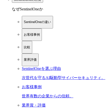
なぜSentinelOneか
SentinelOneの違い
お客様事例
比較
業界評価
SentinelOneを選ぶ理由
次世代を守るAI駆動型サイバーセキュリティ。
お客様事例
世界有数の企業からの信頼。
業界賞・評価