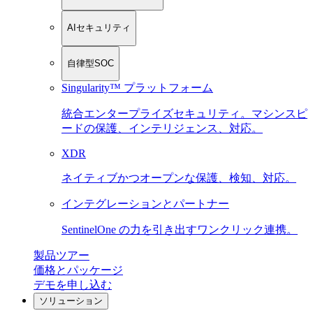
AIセキュリティ
自律型SOC
Singularity™ プラットフォーム
統合エンタープライズセキュリティ。マシンスピ
ードの保護、インテリジェンス、対応。
XDR
ネイティブかつオープンな保護、検知、対応。
インテグレーションとパートナー
SentinelOne の力を引き出すワンクリック連携。
製品ツアー
価格とパッケージ
デモを申し込む
ソリューション