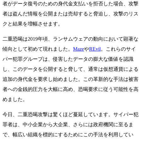
者がデータ復号のための身代金支払いを拒否した場合、攻撃
者は盗んだ情報を公開または売却すると脅迫し、攻撃のリス
クと結果を増幅させます。
二重恐喝は2019年頃、ランサムウェアの動向において顕著な
傾向として初めて現れました。
Maze
や
REvil
。これらのサイ
バー犯罪グループは、侵害したデータの膨大な価値を認識
し、このデータを公開すると脅して、通常は仮想通貨による
追加の身代金を要求し始めました。この革新的な手法は被害
者への金銭的圧力を大幅に高め、恐喝要求に従う可能性を高
めました。
今日、二重恐喝攻撃は驚くほど蔓延しています。サイバー犯
罪者は、中小企業から大企業、さらには政府機関に至るま
で、幅広い組織を標的にするためにこの手法を利用してい