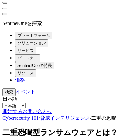
SentinelOneを探索
プラットフォーム
ソリューション
サービス
パートナー
SentinelOneの特長
リソース
価格
イベント
検索
日本語
開始する
お問い合わせ
Cybersecurity 101
/
脅威インテリジェンス
/
二重の恐喝
二重恐喝型ランサムウェアとは？