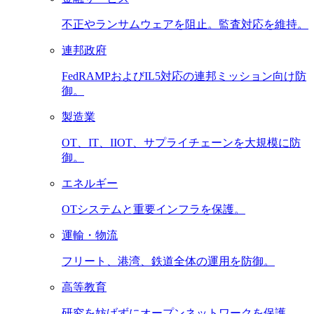
不正やランサムウェアを阻止。監査対応を維持。
連邦政府
FedRAMPおよびIL5対応の連邦ミッション向け防
御。
製造業
OT、IT、IIOT、サプライチェーンを大規模に防
御。
エネルギー
OTシステムと重要インフラを保護。
運輸・物流
フリート、港湾、鉄道全体の運用を防御。
高等教育
研究を妨げずにオープンネットワークを保護。